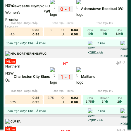
THÔNG TIN LIÊN HỆ
dùng theo dõi toàn bộ quá trình hình thành, biến động kèo
Newcastle Olympic FC
0
-
1
Adamstown Rosebud (W)
cược. Mọi người có thể so sánh kèo mở, kèo đóng và quan
(W)
https://grrobubble.co/
0943837420
sát sự thay đổi của odds theo thời gian thực. Từ đó, việc
support@grrobubble.co
Toàn trận -Cược chấp
Toàn trận- -tài/Xỉu
Toàn trận-1x2
nhận diện mốc kèo quan trọng trước giờ bóng lăn và chọn
0.83
3
O
0.83
Chủ
Khách
Hòa
kèo cược trở nên dễ dàng hơn.
72A Trần Đình Xu, P. Cô Giang, Quận 1, Hồ Chí Minh 70000,
13
7
1.14
-1.5
0.98
U
0.98
Vietnam
Toàn trận cược Châu Á khác
7
kèo
NPL NORTHERN NSW ÚC
Về Chúng Tôi
|
Liên Hệ
|
Điều Khoản Sử Dụng
|
Live
-
5
2
HT
Chính Sách Bảo Mật |
Miễn
Trừ Trách Nhiệm
|
Chơi Có
1
-
1
Charleston City Blues
Maitland
Trách Nhiệm
|
Câu Hỏi
Thưởng Gặp
| G
iấy Phép
Toàn trận -Cược chấp
Toàn trận- -tài/Xỉu
Toàn trận-1x2
Hoạt Động
|
Luca Trần
|
0.85
3.75
O
0.93
Chủ
Khách
Hòa
Sitemap
3.75
3.1
2
-0.75
0.95
U
0.88
Cập nhật tỷ lệ kèo nhanh chóng
Toàn trận cược Châu Á khác
7
kèo
CÚP FA
1.3. Soi kèo
Live
-
5
2