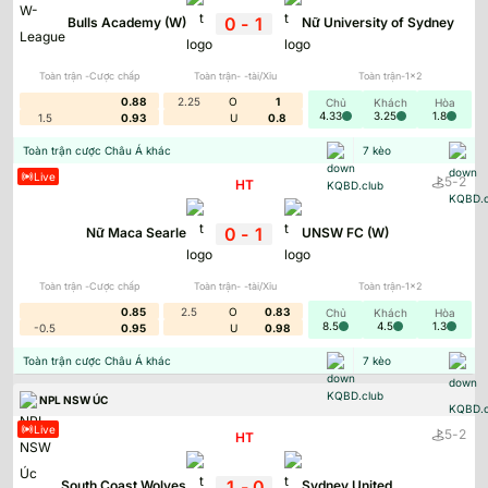
0
-
1
Bulls Academy (W)
Nữ University of Sydney
Toàn trận -Cược chấp
Toàn trận- -tài/Xỉu
Toàn trận-1x2
0.88
2.25
O
1
Chủ
Khách
Hòa
4.33
3.25
1.8
1.5
0.93
U
0.8
Toàn trận cược Châu Á khác
7
kèo
Live
-
5
2
HT
Tỷ Lệ Kèo Nhà Cái 5 – Tỷ Lệ Cá Cược Bóng
0
-
1
Nữ Maca Searle
UNSW FC (W)
Đá Trực Tuyến 24/7
Tỷ Lệ Kèo Nhà Cái
xây dựng hệ sinh thái tính năng toàn
Toàn trận -Cược chấp
Toàn trận- -tài/Xỉu
Toàn trận-1x2
diện cho người dùng tham khảo một khi truy cập. Thay vì
0.85
2.5
O
0.83
Chủ
Khách
Hòa
chỉ hiển thị con số thông thường, nền tảng sẽ tập trung vào
8.5
4.5
1.3
-0.5
0.95
U
0.98
phân tích chi tiết đảm bảo yếu tố công bằng, minh bạch,
Toàn trận cược Châu Á khác
7
kèo
chuẩn chỉnh. Trong đó, các tính năng chính của trang kênh
NPL NSW ÚC
gồm:
Live
-
5
2
HT
1
-
0
South Coast Wolves
Sydney United