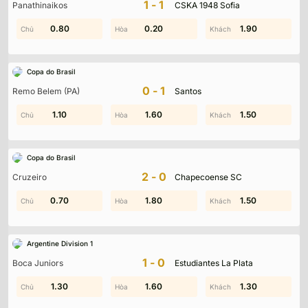
1-1
Panathinaikos
CSKA 1948 Sofia
0.80
0.10
0.70
0.20
1.40
1.90
Copa do Brasil
0-1
Remo Belem (PA)
Santos
1.80
1.10
1.90
1.60
1.90
1.50
Copa do Brasil
2-0
Cruzeiro
Chapecoense SC
0.20
0.70
2.00
1.80
1.70
1.50
Argentine Division 1
1-0
Boca Juniors
Estudiantes La Plata
0.60
1.30
1.60
1.70
1.30
1.20