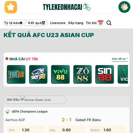
Bỏ
qua
nội
dung
Tỷ lệ kèo
Kết quả
Livescore
Xếp hạng
Tin tức
KẾT QUẢ AFC U23 ASIAN CUP
NHÀ CÁI
UY TÍN
Xem tất cả
Giải Đấu
Sbobet
UEFA Champions League
Không có dữ liệu vui lòng chọn bộ lọc khác
2-1
Aarhus AGF
Sabah FK Baku
0.90
1.30
0.80
1.00
0.90
1.60