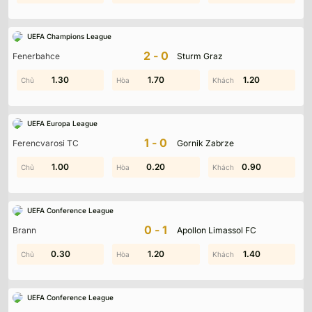
UEFA Champions League
2-0
Fenerbahce
Sturm Graz
0.20
1.30
0.90
1.70
1.00
1.20
UEFA Europa League
1-0
Ferencvarosi TC
Gornik Zabrze
1.00
1.10
0.60
0.20
0.90
1.20
UEFA Conference League
0-1
Brann
Apollon Limassol FC
0.30
1.10
0.70
1.20
1.60
1.40
UEFA Conference League