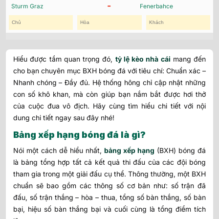
-
Sturm Graz
Fenerbahce
Hiểu được tầm quan trọng đó,
tỷ lệ kèo nhà cái
mang đến
cho bạn chuyên mục BXH bóng đá với tiêu chí: Chuẩn xác –
Nhanh chóng – Đầy đủ. Hệ thống hông chỉ cập nhật những
con số khô khan, mà còn giúp bạn nắm bắt được hơi thở
của cuộc đua vô địch. Hãy cùng tìm hiểu chi tiết với nội
dung chi tiết ngay sau đây nhé!
Bảng xếp hạng bóng đá là gì?
Nói một cách dễ hiểu nhất,
bảng xếp hạng
(BXH) bóng đá
là bảng tổng hợp tất cả kết quả thi đấu của các đội bóng
tham gia trong một giải đấu cụ thể. Thông thường, một BXH
chuẩn sẽ bao gồm các thông số cơ bản như: số trận đã
đấu, số trận thắng – hòa – thua, tổng số bàn thắng, số bàn
bại, hiệu số bàn thắng bại và cuối cùng là tổng điểm tích