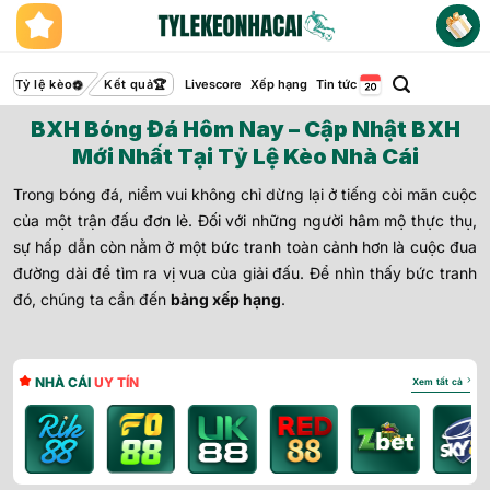
Bỏ
qua
nội
dung
Tỷ lệ kèo
Kết quả
Livescore
Xếp hạng
Tin tức
BXH Bóng Đá Hôm Nay – Cập Nhật BXH
Mới Nhất Tại Tỷ Lệ Kèo Nhà Cái
Trong bóng đá, niềm vui không chỉ dừng lại ở tiếng còi mãn cuộc
của một trận đấu đơn lẻ. Đối với những người hâm mộ thực thụ,
sự hấp dẫn còn nằm ở một bức tranh toàn cảnh hơn là cuộc đua
đường dài để tìm ra vị vua của giải đấu. Để nhìn thấy bức tranh
đó, chúng ta cần đến
bảng xếp hạng
.
NHÀ CÁI
UY TÍN
Xem tất cả