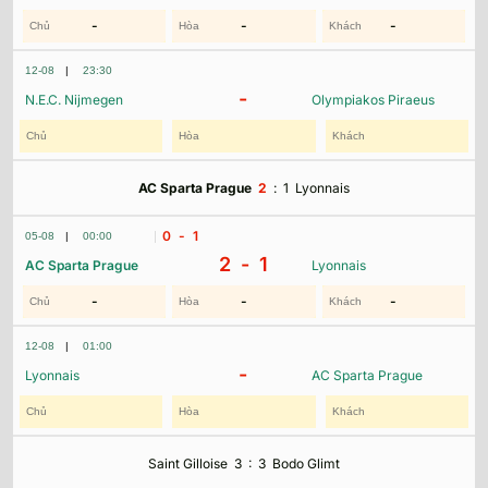
-
-
-
12-08
|
23:30
-
N.E.C. Nijmegen
Olympiakos Piraeus
AC Sparta Prague
2
:
1
Lyonnais
0
- 1
05-08
|
00:00
2 -
1
AC Sparta Prague
Lyonnais
-
-
-
12-08
|
01:00
-
Lyonnais
AC Sparta Prague
Saint Gilloise
3
:
3
Bodo Glimt