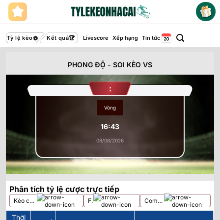
Bỏ
qua
nội
dung
Tỷ lệ kèo
Kết quả
Livescore
Xếp hạng
Tin tức
PHONG ĐỘ - SOI KÈO VS
:
Vòng
16:43
08/08/2026
Phân tích tỷ lệ cược trực tiếp
Kèo châu Á
FT
Company
Thời