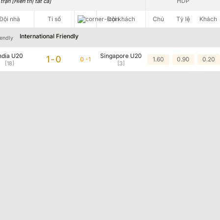
HDP
trận [Hiển thị tất cả]
Đội nhà
Tỉ số
Đội khách
Chủ
Tỷ lệ
Khách
Đội nhà
Tỉ số
Đội khách
Chủ
Tỷ lệ
Khách
Không có dữ liệu vui lòng chọn bộ lọc khác
International Friendly
ndia U20
Singapore U20
1-0
0 -1
1.60
0.90
0.20
[18]
[3]