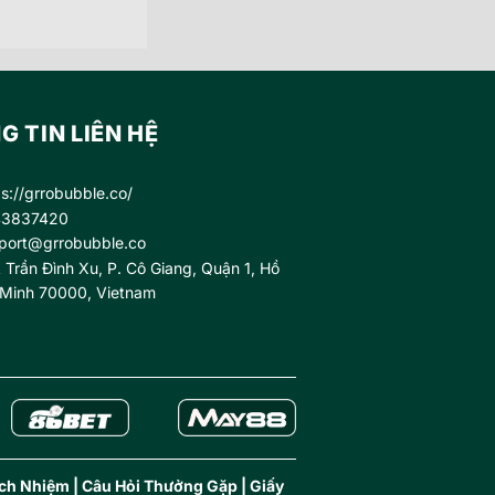
 TIN LIÊN HỆ
ps://grrobubble.co/
43837420
port@grrobubble.co
 Trần Đình Xu, P. Cô Giang, Quận 1, Hồ
 Minh 70000, Vietnam
ách Nhiệm
|
Câu Hỏi Thưởng Gặp
| G
iấy