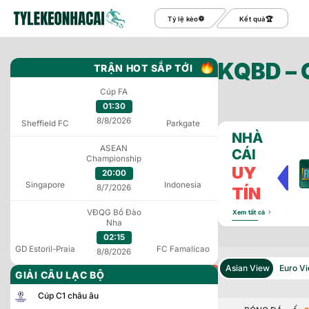
Bỏ
Tỷ lệ kèo
Kết quả
qua
nội
dung
KQBD – 
TRẬN HOT SẮP TỚI
Cúp FA
01:30
8/8/2026
Sheffield FC
Parkgate
NHÀ
ASEAN
CÁI
Championship
UY
20:00
Singapore
Indonesia
8/7/2026
TÍN
VĐQG Bồ Đào
Xem tất cả
Nha
02:15
GD Estoril-Praia
FC Famalicao
8/8/2026
Asian View
Euro V
Asian View
Euro V
GIẢI CÂU LẠC BỘ
BÓNG ĐÁ
Cúp C1 châu âu