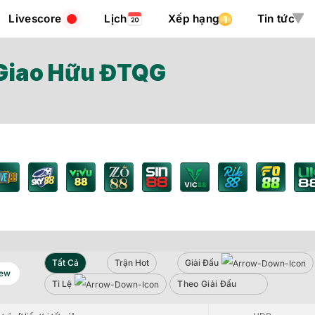
Livescore
Lịch
Xếp hạng
Tin tức
Giao Hữu ĐTQG
Tất Cả
Trận Hot
Giải Đấu
iew
Tỷ Lệ
Theo Giải Đấu
Sbob
iew
Tỉ Lệ
Theo Giải Đấu
HDP