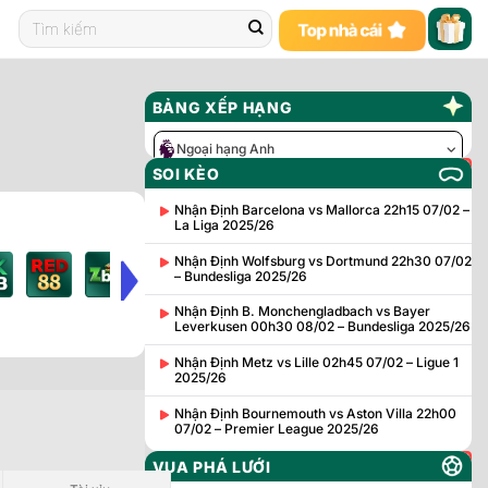
BẢNG XẾP HẠNG
Ngoại hạng Anh
SOI KÈO
Nhận Định Barcelona vs Mallorca 22h15 07/02 –
La Liga 2025/26
Nhận Định Wolfsburg vs Dortmund 22h30 07/02
– Bundesliga 2025/26
Nhận Định B. Monchengladbach vs Bayer
Leverkusen 00h30 08/02 – Bundesliga 2025/26
Nhận Định Metz vs Lille 02h45 07/02 – Ligue 1
2025/26
et
Nhận Định Bournemouth vs Aston Villa 22h00
07/02 – Premier League 2025/26
Tài/Xỉu
VUA PHÁ LƯỚI