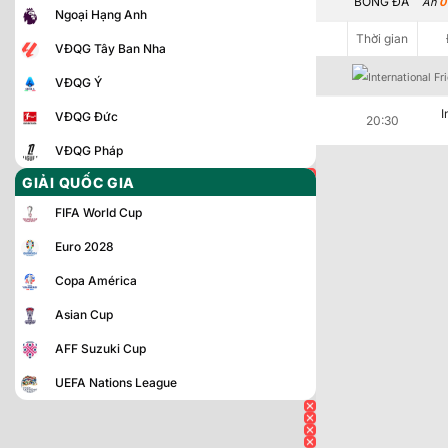
BÓNG ĐÁ
Ẩn
0
Thời gian
Ngoại Hạng Anh
Thời gian
VĐQG Tây Ban Nha
VĐQG Ý
I
VĐQG Đức
20:30
VĐQG Pháp
GIẢI QUỐC GIA
FIFA World Cup
Euro 2028
Copa América
Asian Cup
AFF Suzuki Cup
UEFA Nations League