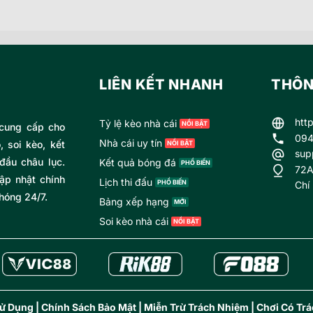
LIÊN KẾT NHANH
THÔNG
htt
Tỷ lệ kèo nhà cái
 cung cấp cho
09
Nhà cái uy tín
, soi kèo, kết
sup
đầu châu lục.
Kết quả bóng đá
72A
ập nhật chính
Lịch thi đấu
Chí
chóng 24/7.
Bảng xếp hạng
Soi kèo nhà cái
Sử Dụng
| Chính Sách Bảo Mật |
Miễn Trừ Trách Nhiệm
|
Chơi Có Tr