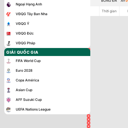
BÓNG ĐÁ
Ẩn
0
Thời gian
Ngoại Hạng Anh
Thời gian
VĐQG Tây Ban Nha
VĐQG Ý
VĐQG Đức
VĐQG Pháp
GIẢI QUỐC GIA
FIFA World Cup
Euro 2028
Copa América
Asian Cup
AFF Suzuki Cup
UEFA Nations League