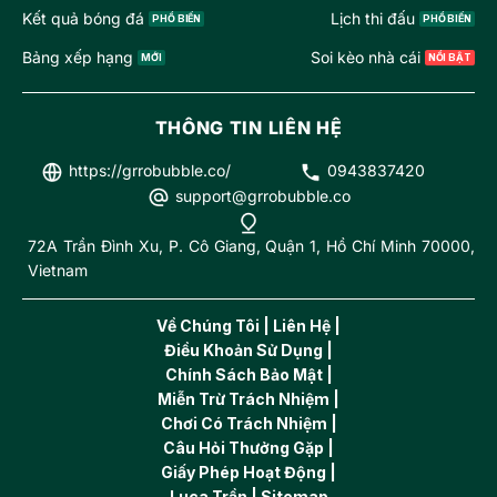
Kết quả bóng đá
Lịch thi đấu
Bảng xếp hạng
Soi kèo nhà cái
THÔNG TIN LIÊN HỆ
https://grrobubble.co/
0943837420
support@grrobubble.co
72A Trần Đình Xu, P. Cô Giang, Quận 1, Hồ Chí Minh 70000,
Vietnam
Về Chúng Tôi
|
Liên Hệ
|
Điều Khoản Sử Dụng
|
Chính Sách Bảo Mật |
Miễn Trừ Trách Nhiệm
|
Chơi Có Trách Nhiệm
|
Câu Hỏi Thưởng Gặp
|
G
iấy Phép Hoạt Động
|
Luca Trần
|
Sitemap