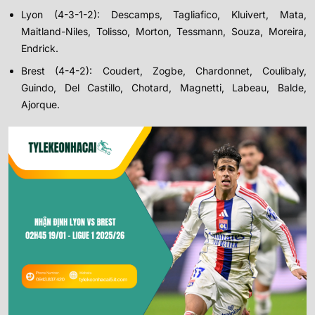
Lyon (4-3-1-2): Descamps, Tagliafico, Kluivert, Mata,
Maitland-Niles, Tolisso, Morton, Tessmann, Souza, Moreira,
Endrick.
Brest (4-4-2): Coudert, Zogbe, Chardonnet, Coulibaly,
Guindo, Del Castillo, Chotard, Magnetti, Labeau, Balde,
Ajorque.