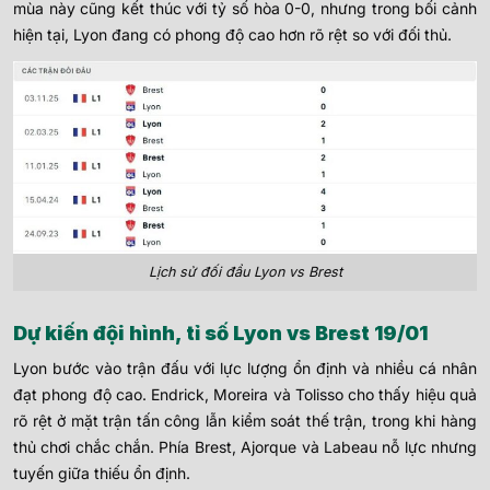
mùa này cũng kết thúc với tỷ số hòa 0-0, nhưng trong bối cảnh
hiện tại, Lyon đang có phong độ cao hơn rõ rệt so với đối thủ.
Lịch sử đối đầu Lyon vs Brest
Dự kiến đội hình, tỉ số Lyon vs Brest 1
9
/01
Lyon bước vào trận đấu với lực lượng ổn định và nhiều cá nhân
đạt phong độ cao. Endrick, Moreira và Tolisso cho thấy hiệu quả
rõ rệt ở mặt trận tấn công lẫn kiểm soát thế trận, trong khi hàng
thủ chơi chắc chắn. Phía Brest, Ajorque và Labeau nỗ lực nhưng
tuyến giữa thiếu ổn định.