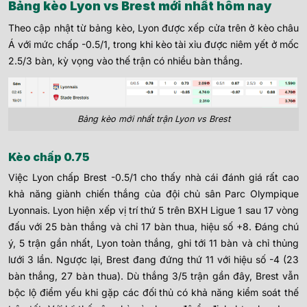
Bảng kèo Lyon vs Brest mới nhất hôm nay
Theo cập nhật từ bảng kèo, Lyon được xếp cửa trên ở kèo châu
Á với mức chấp -0.5/1, trong khi kèo tài xỉu được niêm yết ở mốc
2.5/3 bàn, kỳ vọng vào thế trận có nhiều bàn thắng.
Bảng kèo mới nhất trận Lyon vs Brest
Kèo chấp
0.75
Việc Lyon chấp Brest -0.5/1 cho thấy nhà cái đánh giá rất cao
khả năng giành chiến thắng của đội chủ sân Parc Olympique
Lyonnais. Lyon hiện xếp vị trí thứ 5 trên BXH Ligue 1 sau 17 vòng
đấu với 25 bàn thắng và chỉ 17 bàn thua, hiệu số +8. Đáng chú
ý, 5 trận gần nhất, Lyon toàn thắng, ghi tới 11 bàn và chỉ thủng
lưới 3 lần. Ngược lại, Brest đang đứng thứ 11 với hiệu số -4 (23
bàn thắng, 27 bàn thua). Dù thắng 3/5 trận gần đây, Brest vẫn
bộc lộ điểm yếu khi gặp các đối thủ có khả năng kiểm soát thế