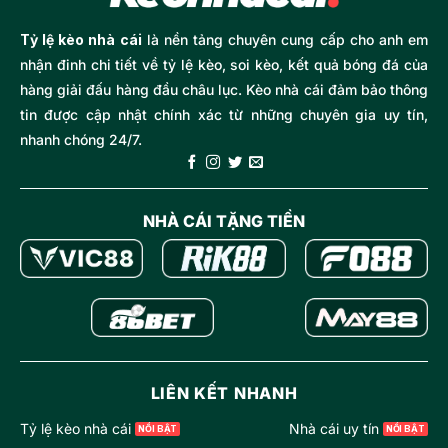
Tỷ lệ kèo nhà cái
là nền tảng chuyên cung cấp cho anh em
nhận đinh chi tiết về tỷ lệ kèo, soi kèo, kết quả bóng đá của
hàng giải đấu hàng đầu châu lục. Kèo nhà cái đảm bảo thông
tin được cập nhật chính xác từ những chuyên gia uy tín,
nhanh chóng 24/7.
NHÀ CÁI TẶNG TIỀN
LIÊN KẾT NHANH
Tỷ lệ kèo nhà cái
Nhà cái uy tín