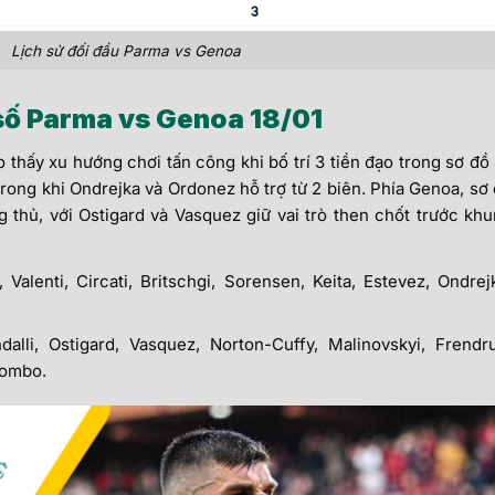
Lịch sử đối đầu Parma vs Genoa
ỉ số Parma vs Genoa 18/01
 thấy xu hướng chơi tấn công khi bố trí 3 tiền đạo trong sơ đồ
trong khi Ondrejka và Ordonez hỗ trợ từ 2 biên. Phía Genoa, sơ
 thủ, với Ostigard và Vasquez giữ vai trò then chốt trước kh
, Valenti, Circati, Britschgi, Sorensen, Keita, Estevez, Ondrej
dalli, Ostigard, Vasquez, Norton-Cuffy, Malinovskyi, Frendr
lombo.