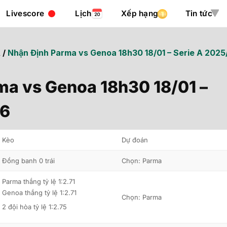
Livescore
Lịch
Xếp hạng
Tin tức
A
/
Nhận Định Parma vs Genoa 18h30 18/01 – Serie A 2025
ma vs Genoa 18h30 18/01 –
26
Kèo
Dự đoán
Đồng banh 0 trái
Chọn: Parma
Parma thắng tỷ lệ 1:2.71
Genoa thắng tỷ lệ 1:2.71
Chọn: Parma
2 đội hòa tỷ lệ 1:2.75