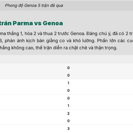
Phong độ Genoa 5 trận đã qua
 trán Parma vs Genoa
ma thắng 1, hòa 2 và thua 2 trước Genoa. Đáng chú ý, đã có 2 t
-3, phản ánh kịch bản giằng co và khó lường. Phần lớn các c
hắng không cao, thế trận diễn ra chặt chẽ và thận trọng.