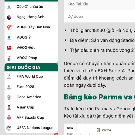
Kèo Tài Xỉu
Cúp C1 châu âu
Dự đoán
Ngoại Hạng Anh
VĐQG Tây Ban Nha
Thời gian: 18h30 (giờ Hà Nội),
VĐQG Ý
Địa điểm: Sân vận động Stadio 
VĐQG Đức
Trận đấu diễn ra thuộc vòng 2
VĐQG Pháp
Genoa có chuyến hành quân đến 
GIẢI QUỐC GIA
thiện vị trí trên BXH Serie A. P
FIFA World Cup
điểm để duy trì khoảng cách an 
đoán ngay dưới đây.
Euro 2028
Bảng kèo Parma vs
Copa América
Asian Cup
Tỷ lệ kèo trận Parma vs Genoa g
kèo tài xỉu cả trận được niêm yết
AFF Suzuki Cup
UEFA Nations League