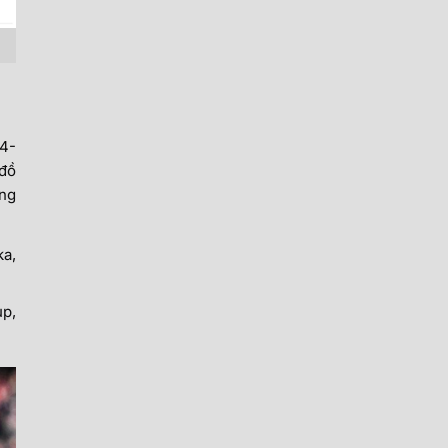
 4-
 đồ
ung
ka,
up,