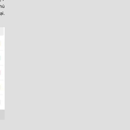
thủ
ại.