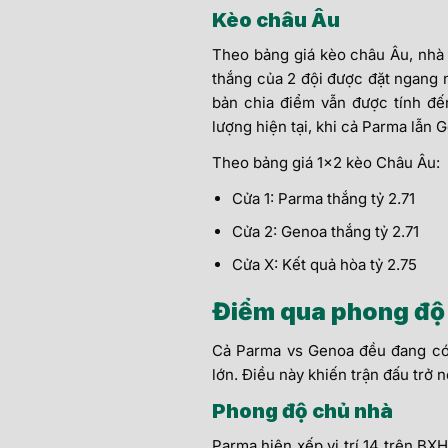
Kèo châu Âu
Theo bảng giá kèo châu Âu, nhà 
thắng của 2 đội được đặt ngang n
bản chia điểm vẫn được tính đế
lượng hiện tại, khi cả Parma lẫn 
Theo bảng giá 1×2 kèo Châu Âu:
Cửa 1: Parma thắng tỷ 2.71
Cửa 2: Genoa thắng tỷ 2.71
Cửa X: Kết quả hòa tỷ 2.75
Điểm qua phong độ
Cả Parma vs Genoa đều đang có
lớn. Điều này khiến trận đấu trở 
Phong độ chủ nhà
Parma hiện xếp vị trí 14 trên BXH