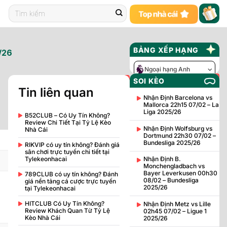
BẢNG XẾP HẠNG
/26
Ngoại hạng Anh
SOI KÈO
Tin liên quan
Nhận Định Barcelona vs
Mallorca 22h15 07/02 – La
Liga 2025/26
B52CLUB – Có Uy Tín Không?
Review Chi Tiết Tại Tỷ Lệ Kèo
Nhận Định Wolfsburg vs
Nhà Cái
Dortmund 22h30 07/02 –
Bundesliga 2025/26
RIKVIP có uy tín không? Đánh giá
sân chơi trực tuyến chi tiết tại
Tylekeonhacai
Nhận Định B.
Monchengladbach vs
Bayer Leverkusen 00h30
789CLUB có uy tín không? Đánh
08/02 – Bundesliga
giá nền tảng cá cược trực tuyến
2025/26
tại Tylekeonhacai
HITCLUB Có Uy Tín Không?
Nhận Định Metz vs Lille
Review Khách Quan Từ Tỷ Lệ
02h45 07/02 – Ligue 1
Kèo Nhà Cái
2025/26