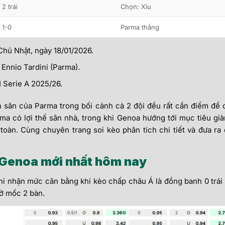
2 trái
Chọn: Xỉu
1-0
Parma thắng
 Chủ Nhật, ngày 18/01/2026.
Ennio Tardini (Parma).
1 Serie A 2025/26.
sân của Parma trong bối cảnh cả 2 đội đều rất cần điểm để 
arma có lợi thế sân nhà, trong khi Genoa hướng tới mục tiêu gi
toàn. Cùng chuyên trang soi kèo phân tích chi tiết và đưa ra
 Genoa mới nhất hôm nay
hi nhận mức cân bằng khi kèo chấp châu Á là đồng banh 0 trái
 ở mốc 2 bàn.