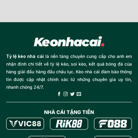
Tỷ lệ kèo nhà cái
là nền tảng chuyên cung cấp cho anh em
nhận đinh chi tiết về tỷ lệ kèo, soi kèo, kết quả bóng đá của
hàng giải đấu hàng đầu châu lục. Kèo nhà cái đảm bảo thông
tin được cập nhật chính xác từ những chuyên gia uy tín,
nhanh chóng 24/7.
NHÀ CÁI TẶNG TIỀN