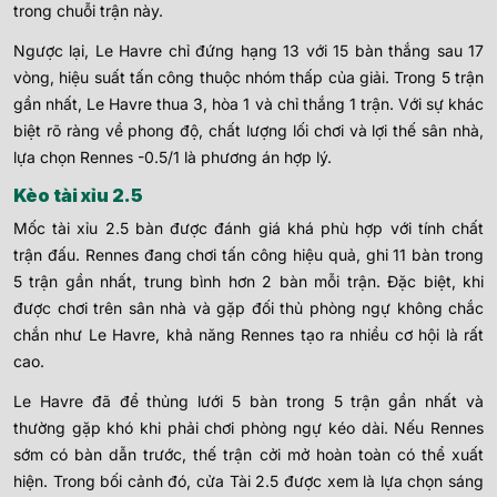
trong chuỗi trận này.
Ngược lại, Le Havre chỉ đứng hạng 13 với 15 bàn thắng sau 17
vòng, hiệu suất tấn công thuộc nhóm thấp của giải. Trong 5 trận
gần nhất, Le Havre thua 3, hòa 1 và chỉ thắng 1 trận. Với sự khác
biệt rõ ràng về phong độ, chất lượng lối chơi và lợi thế sân nhà,
lựa chọn Rennes -0.5/1 là phương án hợp lý.
Kèo tài xỉu
2.5
Mốc tài xỉu 2.5 bàn được đánh giá khá phù hợp với tính chất
trận đấu. Rennes đang chơi tấn công hiệu quả, ghi 11 bàn trong
5 trận gần nhất, trung bình hơn 2 bàn mỗi trận. Đặc biệt, khi
được chơi trên sân nhà và gặp đối thủ phòng ngự không chắc
chắn như Le Havre, khả năng Rennes tạo ra nhiều cơ hội là rất
cao.
Le Havre đã để thủng lưới 5 bàn trong 5 trận gần nhất và
thường gặp khó khi phải chơi phòng ngự kéo dài. Nếu Rennes
sớm có bàn dẫn trước, thế trận cởi mở hoàn toàn có thể xuất
hiện. Trong bối cảnh đó, cửa Tài 2.5 được xem là lựa chọn sáng