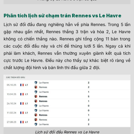
Phân tích lịch sử chạm trán Rennes vs Le Havre
Lịch sử đối đầu đang nghiêng hẳn về phía Rennes. Trong 5 lần
gặp nhau gần nhất, Rennes thắng 3 trận và hòa 2, Le Havre
không có chiến thắng nào. Rennes ghi tổng cộng 11 bàn trong
các cuộc đối đầu này và chỉ để thủng lưới 5 lần. Ngay cả khi
phải làm khách, Rennes vẫn thường xuyên giành kết quả tích
cực trước Le Havre. Điều này cho thấy sự khác biệt rõ ràng về
chất lượng đội hình và bản lĩnh thi đấu giữa 2 đội.
Lịch sử đối đầu Rennes vs Le Havre