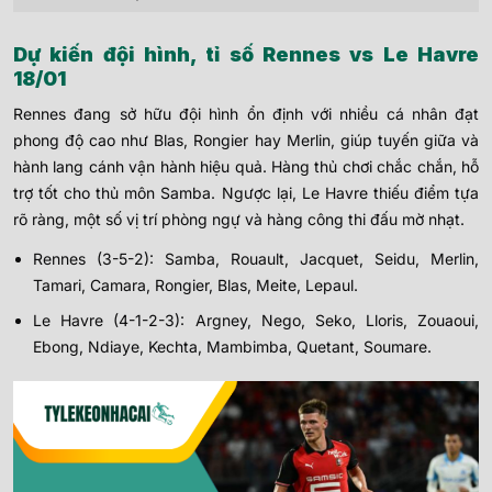
Dự kiến đội hình, tỉ số Rennes vs Le Havre
18/01
Rennes đang sở hữu đội hình ổn định với nhiều cá nhân đạt
phong độ cao như Blas, Rongier hay Merlin, giúp tuyến giữa và
hành lang cánh vận hành hiệu quả. Hàng thủ chơi chắc chắn, hỗ
trợ tốt cho thủ môn Samba. Ngược lại, Le Havre thiếu điểm tựa
rõ ràng, một số vị trí phòng ngự và hàng công thi đấu mờ nhạt.
Rennes (3-5-2): Samba, Rouault, Jacquet, Seidu, Merlin,
Tamari, Camara, Rongier, Blas, Meite, Lepaul.
Le Havre (4-1-2-3): Argney, Nego, Seko, Lloris, Zouaoui,
Ebong, Ndiaye, Kechta, Mambimba, Quetant, Soumare.