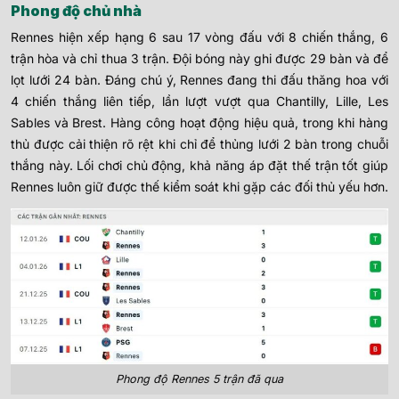
Phong độ chủ nhà
Rennes hiện xếp hạng 6 sau 17 vòng đấu với 8 chiến thắng, 6
trận hòa và chỉ thua 3 trận. Đội bóng này ghi được 29 bàn và để
lọt lưới 24 bàn. Đáng chú ý, Rennes đang thi đấu thăng hoa với
4 chiến thắng liên tiếp, lần lượt vượt qua Chantilly, Lille, Les
Sables và Brest. Hàng công hoạt động hiệu quả, trong khi hàng
thủ được cải thiện rõ rệt khi chỉ để thủng lưới 2 bàn trong chuỗi
thắng này. Lối chơi chủ động, khả năng áp đặt thế trận tốt giúp
Rennes luôn giữ được thế kiểm soát khi gặp các đối thủ yếu hơn.
Phong độ Rennes 5 trận đã qua