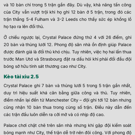
và 10 bàn chỉ trong 5 trận gần đây. Dù vậy, khả năng tấn công
của City vẫn vượt trội khi họ ghi 12 bàn ở 5 trận, trong đó các
trận thắng 5-4 Fulham và 3-2 Leeds cho thấy sức ép khổng lồ
họ tạo ra lên đối thủ.
Ở chiều ngược lại, Crystal Palace đứng thứ 4 với 26 điểm, ghi
20 bàn và thủng lưới 12. Phong độ sân nhà ổn định giúp Palace
được đánh giá là đối thủ khó chịu. Tuy nhiên, việc họ hai lần thua
trước Man Utd và Strasbourg đặt ra dấu hỏi khi phải đối đầu đội
bóng sở hữu tính sát thương cao như City.
Kèo tài xỉu 2.5
Crystal Palace ghi 7 bàn và thủng lưới 5 trong 5 trận gần nhất,
duy trì hiệu suất khá cân bằng giữa công và thủ. Tuy nhiên,
điểm nhấn lại đến từ Manchester City – đội ghi tới 12 bàn nhưng
cũng nhận 10 bàn thua trong cùng số trận. Điều này dẫn đến
các trận đấu luôn diễn ra cởi mở và có nhịp độ cao.
Palace chơi chặt chẽ trên sân nhà nhưng khi gặp đội kiểm soát
bóng mạnh như City, thế trận dễ trở nên đôi công. Với phong độ