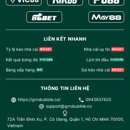
LIÊN KẾT NHANH
Tỷ lệ kèo nhà cái
Nhà cái uy tín
Kết quả bóng đá
Lịch thi đấu
Bảng xếp hạng
Soi kèo nhà cái
THÔNG TIN LIÊN HỆ
https://grrobubble.co/
0943837420
support@grrobubble.co
72A Trần Đình Xu, P. Cô Giang, Quận 1, Hồ Chí Minh 70000,
Vietnam