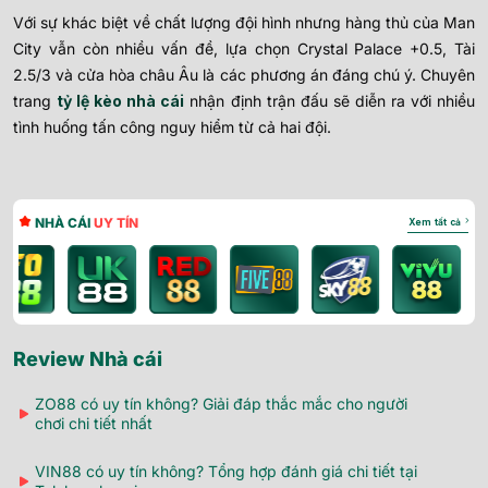
Với sự khác biệt về chất lượng đội hình nhưng hàng thủ của Man
City vẫn còn nhiều vấn đề, lựa chọn Crystal Palace +0.5, Tài
2.5/3 và cửa hòa châu Âu là các phương án đáng chú ý. Chuyên
trang
tỷ lệ kèo nhà cái
nhận định trận đấu sẽ diễn ra với nhiều
tình huống tấn công nguy hiểm từ cả hai đội.
NHÀ CÁI
UY TÍN
Xem tất cả
Review Nhà cái
ZO88 có uy tín không? Giải đáp thắc mắc cho người
chơi chi tiết nhất
VIN88 có uy tín không? Tổng hợp đánh giá chi tiết tại