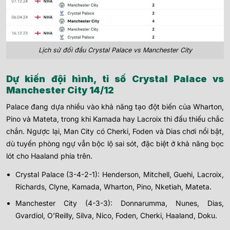
Lịch sử đối đầu Crystal Palace vs Manchester City
Dự kiến đội hình, tỉ số Crystal Palace vs
Manchester City 14/12
Palace đang dựa nhiều vào khả năng tạo đột biến của Wharton,
Pino và Mateta, trong khi Kamada hay Lacroix thi đấu thiếu chắc
chắn. Ngược lại, Man City có Cherki, Foden và Dias chơi nổi bật,
dù tuyến phòng ngự vẫn bộc lộ sai sót, đặc biệt ở khả năng bọc
lót cho Haaland phía trên.
Crystal Palace (3-4-2-1): Henderson, Mitchell, Guehi, Lacroix,
Richards, Clyne, Kamada, Wharton, Pino, Nketiah, Mateta.
Manchester City (4-3-3): Donnarumma, Nunes, Dias,
Gvardiol, O’Reilly, Silva, Nico, Foden, Cherki, Haaland, Doku.