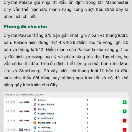
Crystal Palace giữ nhịp thi đấu ổn định trong khi Manchester
City vẫn thể hiện sức mạnh hàng công vượt trội. Dưới đây là
phân tích chi tiết.
Phong độ chủ nhà
Crystal Palace thắng 3/5 trận gần nhất, ghi 7 bàn và thủng lưới 5
bàn. Palace hiện đứng thứ 4 với 26 điểm sau 15 vòng, ghi 20
bàn và thủng lưới 12. Điểm mạnh của Palace là khả năng giữ cự
ly đội hình, pressing hợp lý và phản công tốc độ. Tuy nhiên, họ
vẫn có lúc thi đấu thiếu ổn định, thể hiện qua thất bại trước Man
Utd và Strasbourg. Dù vậy, việc chỉ thủng lưới 12 bàn từ đầu
mùa cho thấy đội bóng này phòng ngự khá tốt và có đủ khả
năng gây khó khăn cho City.