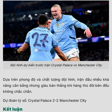
Đội hình dự kiến trước trận Crystal Palace vs Manchester City
Dựa trên phong độ và chất lượng đội hình, trận đấu nhiều khả
năng cân bằng nhưng giàu bàn thắng khi hàng thủ đôi bên đều
không chắc chắn.
Dự đoán tỷ số: Crystal Palace 2-2 Manchester City
Kết luận