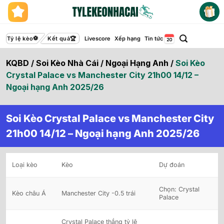
Bỏ
qua
nội
dung
Tỷ lệ kèo
Kết quả
Livescore
Xếp hạng
Tin tức
KQBD
/
Soi Kèo Nhà Cái
/
Ngoại Hạng Anh
/
Soi Kèo
Crystal Palace vs Manchester City 21h00 14/12 –
Ngoại hạng Anh 2025/26
Soi Kèo Crystal Palace vs Manchester City
21h00 14/12 – Ngoại hạng Anh 2025/26
Loại kèo
Kèo
Dự đoán
Chọn: Crystal
Kèo châu Á
Manchester City -0.5 trái
Palace
Crystal Palace thắng tỷ lệ