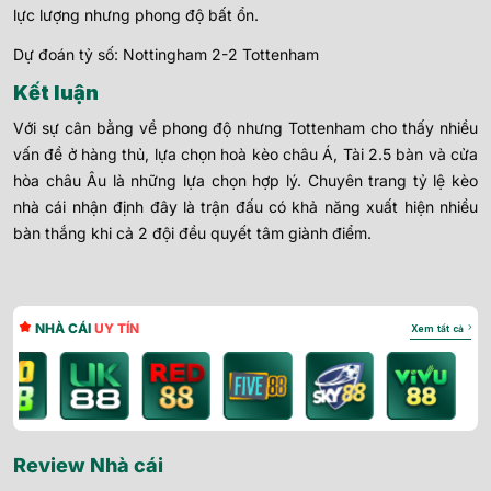
lực lượng nhưng phong độ bất ổn.
Dự đoán tỷ số: Nottingham 2-2 Tottenham
Kết luận
Với sự cân bằng về phong độ nhưng Tottenham cho thấy nhiều
vấn đề ở hàng thủ, lựa chọn hoà kèo châu Á, Tài 2.5 bàn và cửa
hòa châu Âu là những lựa chọn hợp lý. Chuyên trang tỷ lệ kèo
nhà cái nhận định đây là trận đấu có khả năng xuất hiện nhiều
bàn thắng khi cả 2 đội đều quyết tâm giành điểm.
NHÀ CÁI
UY TÍN
Xem tất cả
Review Nhà cái