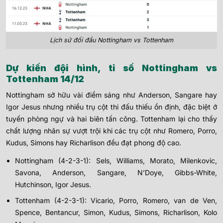
Lịch sử đối đầu Nottingham vs Tottenham
Dự kiến đội hình, tỉ số Nottingham vs
Tottenham 14/12
Nottingham sở hữu vài điểm sáng như Anderson, Sangare hay
Igor Jesus nhưng nhiều trụ cột thi đấu thiếu ổn định, đặc biệt ở
tuyến phòng ngự và hai biên tấn công. Tottenham lại cho thấy
chất lượng nhân sự vượt trội khi các trụ cột như Romero, Porro,
Kudus, Simons hay Richarlison đều đạt phong độ cao.
Nottingham (4-2-3-1): Sels, Williams, Morato, Milenkovic,
Savona, Anderson, Sangare, N’Doye, Gibbs-White,
Hutchinson, Igor Jesus.
Tottenham (4-2-3-1): Vicario, Porro, Romero, van de Ven,
Spence, Bentancur, Simon, Kudus, Simons, Richarlison, Kolo