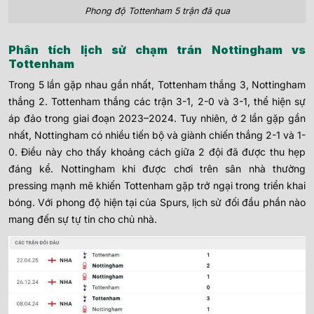
Phong độ Tottenham 5 trận đã qua
Phân tích lịch sử chạm trán Nottingham vs
Tottenham
Trong 5 lần gặp nhau gần nhất, Tottenham thắng 3, Nottingham
thắng 2. Tottenham thắng các trận 3-1, 2-0 và 3-1, thể hiện sự
áp đảo trong giai đoạn 2023–2024. Tuy nhiên, ở 2 lần gặp gần
nhất, Nottingham có nhiều tiến bộ và giành chiến thắng 2-1 và 1-
0. Điều này cho thấy khoảng cách giữa 2 đội đã được thu hẹp
đáng kể. Nottingham khi được chơi trên sân nhà thường
pressing mạnh mẽ khiến Tottenham gặp trở ngại trong triển khai
bóng. Với phong độ hiện tại của Spurs, lịch sử đối đầu phần nào
mang đến sự tự tin cho chủ nhà.