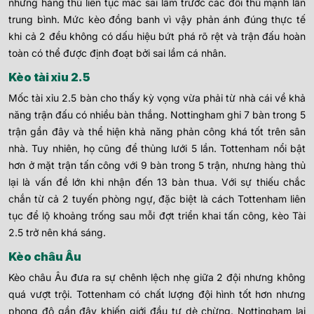
nhưng hàng thủ liên tục mắc sai lầm trước các đối thủ mạnh lẫn
trung bình. Mức kèo đồng banh vì vậy phản ánh đúng thực tế
khi cả 2 đều không có dấu hiệu bứt phá rõ rệt và trận đấu hoàn
toàn có thể được định đoạt bởi sai lầm cá nhân.
Kèo tài xỉu 2.5
Mốc tài xỉu 2.5 bàn cho thấy kỳ vọng vừa phải từ nhà cái về khả
năng trận đấu có nhiều bàn thắng. Nottingham ghi 7 bàn trong 5
trận gần đây và thể hiện khả năng phản công khá tốt trên sân
nhà. Tuy nhiên, họ cũng để thủng lưới 5 lần. Tottenham nổi bật
hơn ở mặt trận tấn công với 9 bàn trong 5 trận, nhưng hàng thủ
lại là vấn đề lớn khi nhận đến 13 bàn thua. Với sự thiếu chắc
chắn từ cả 2 tuyến phòng ngự, đặc biệt là cách Tottenham liên
tục để lộ khoảng trống sau mỗi đợt triển khai tấn công, kèo Tài
2.5 trở nên khá sáng.
Kèo châu Âu
Kèo châu Âu đưa ra sự chênh lệch nhẹ giữa 2 đội nhưng không
quá vượt trội. Tottenham có chất lượng đội hình tốt hơn nhưng
phong độ gần đây khiến giới đầu tư dè chừng. Nottingham lại