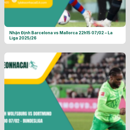
Nhận Định Barcelona vs Mallorca 22h15 07/02 – La
Liga 2025/26