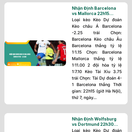
Nhận Định Barcelona
vs Mallorca 22h15
07/02 – La Liga
Loại kèo Kèo Dự đoán
2025/26
Kèo châu Á Barcelona
-2.25 trái Chọn:
Barcelona Kèo châu Âu
Barcelona thắng tỷ lệ
1:1.15 Chọn: Barcelona
Mallorca thắng tỷ lệ
1:11.00 2 đội hòa tỷ lệ
1:7.10 Kèo Tài Xỉu 3.75
trái Chọn: Tài Dự đoán 4-
1 Barcelona thắng Thời
gian: 22h15 (giờ Hà Nội),
thứ 7, ngày...
Nhận Định Wolfsburg
vs Dortmund 22h30
07/02 – Bundesliga
Loại kèo Kèo Dự đoán