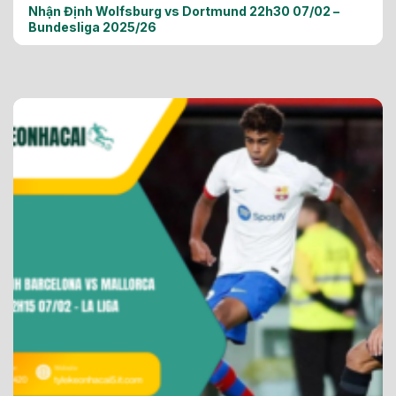
Nhận Định Wolfsburg vs Dortmund 22h30 07/02 –
Bundesliga 2025/26