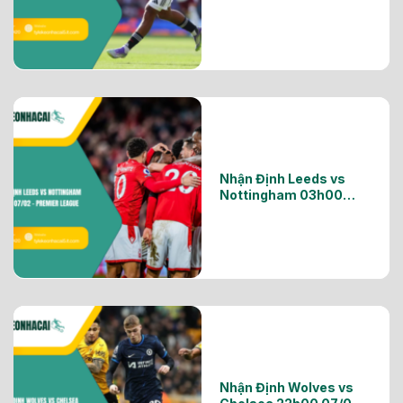
19h30 07/02 – Premier
League 2025/26
Nhận Định Leeds vs
Nottingham 03h00
07/02 – Premier
League 2025/26
Nhận Định Wolves vs