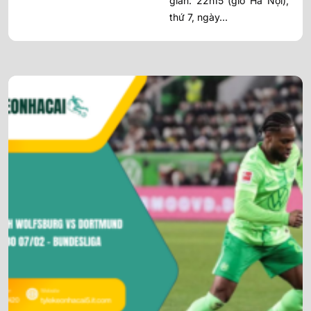
gian: 22h15 (giờ Hà Nội),
thứ 7, ngày...