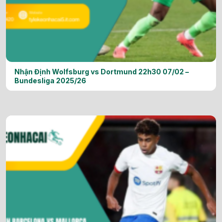
Nhận Định Wolfsburg vs Dortmund 22h30 07/02 –
Bundesliga 2025/26