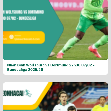
Nhận Định Wolfsburg vs Dortmund 22h30 07/02 –
Bundesliga 2025/26