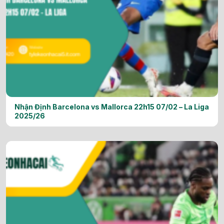
Nhận Định Barcelona vs Mallorca 22h15 07/02 – La Liga
2025/26