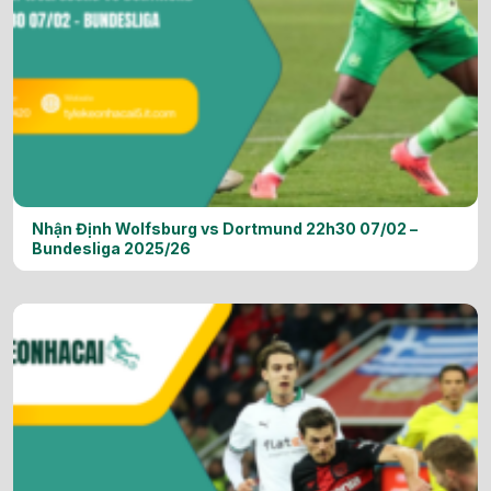
Nhận Định Wolfsburg vs Dortmund 22h30 07/02 –
Bundesliga 2025/26