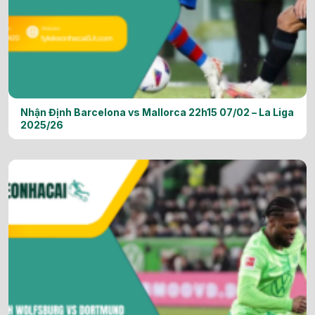
Nhận Định Barcelona vs Mallorca 22h15 07/02 – La Liga
2025/26