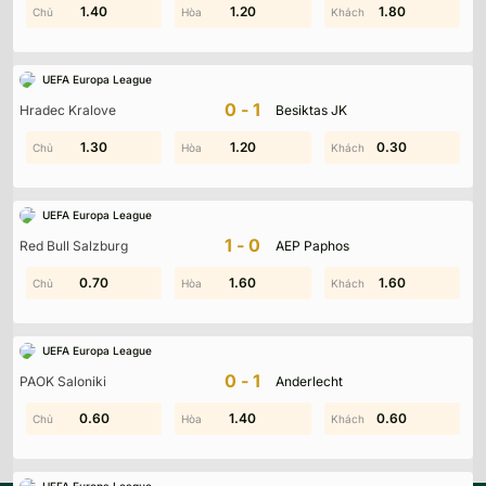
1.40
1.50
1.20
1.20
1.80
0.10
UEFA Europa League
0-1
Hradec Kralove
Besiktas JK
0.70
1.30
1.50
1.20
0.30
1.00
UEFA Europa League
1-0
Red Bull Salzburg
AEP Paphos
0.70
1.70
2.00
1.60
1.90
1.60
UEFA Europa League
0-1
PAOK Saloniki
Anderlecht
0.60
1.40
1.40
1.10
0.60
1.20
UEFA Europa League