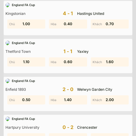
England FA Cup
4-1
Kingstonian
Hastings United
0.40
1.00
0.40
1.90
2.00
0.70
England FA Cup
1-1
Thetford Town
Yaxley
0.90
1.10
0.60
2.00
0.30
1.60
England FA Cup
2-0
Enfield 1893
Welwyn Garden City
0.90
0.50
1.80
1.40
0.50
2.00
England FA Cup
0-2
Hartpury University
Cirencester