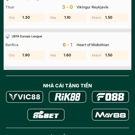
3-0
Thun
Vikingur Reykjavik
1.30
1.50
0.50
1.10
1.20
1.50
Tỷ lệ kèo nhà cái
là nền tảng chuyên cung cấp cho anh em
UEFA Europa League
nhận đinh chi tiết về tỷ lệ kèo, soi kèo, kết quả bóng đá của
6-1
Benfica
Heart of Midlothian
hàng giải đấu hàng đầu châu lục. Kèo nhà cái đảm bảo thông
tin được cập nhật chính xác từ những chuyên gia uy tín,
1.60
1.90
1.90
1.60
0.50
1.50
nhanh chóng 24/7.
NHÀ CÁI TẶNG TIỀN