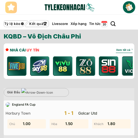
Bỏ
qua
nội
dung
Tỷ lệ kèo
Kết quả
Livescore
Xếp hạng
Tin tức
KQBD – Vô Địch Châu Phi
NHÀ CÁI
UY TÍN
Xem tất cả
Giải Đấu
Sbobet
England FA Cup
Không có dữ liệu vui lòng chọn bộ lọc khác
1-1
Horbury Town
Golcar Utd
0.40
1.00
1.70
1.50
1.30
1.80