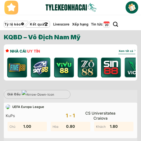
Bỏ
qua
nội
dung
Tỷ lệ kèo
Kết quả
Livescore
Xếp hạng
Tin tức
KQBD – Vô Địch Nam Mỹ
NHÀ CÁI
UY TÍN
Xem tất cả
Giải Đấu
Sbobet
UEFA Europa League
CS Universitatea
Không có dữ liệu vui lòng chọn bộ lọc khác
1-1
KuPs
Craiova
0.90
1.00
0.80
0.10
1.40
1.80