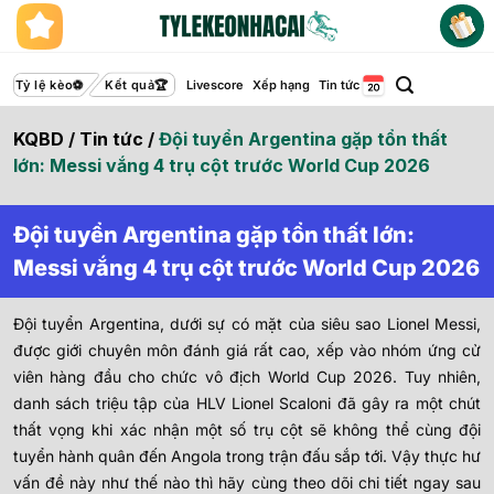
Bỏ
qua
nội
dung
Tỷ lệ kèo
Kết quả
Livescore
Xếp hạng
Tin tức
KQBD
/
Tin tức
/
Đội tuyển Argentina gặp tổn thất
lớn: Messi vắng 4 trụ cột trước World Cup 2026
Đội tuyển Argentina gặp tổn thất lớn:
Messi vắng 4 trụ cột trước World Cup 2026
Đội tuyển Argentina, dưới sự có mặt của siêu sao Lionel Messi,
được giới chuyên môn đánh giá rất cao, xếp vào nhóm ứng cử
viên hàng đầu cho chức vô địch World Cup 2026. Tuy nhiên,
danh sách triệu tập của HLV Lionel Scaloni đã gây ra một chút
thất vọng khi xác nhận một số trụ cột sẽ không thể cùng đội
tuyển hành quân đến Angola trong trận đấu sắp tới. Vậy thực hư
vấn đề này như thế nào thì hãy cùng theo dõi chi tiết ngay sau