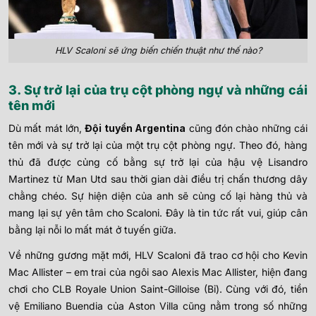
HLV Scaloni sẽ ứng biến chiến thuật như thế nào?
3. Sự trở lại của trụ cột phòng ngự và những cái
tên mới
Dù mất mát lớn,
Đội tuyển Argentina
cũng đón chào những cái
tên mới và sự trở lại của một trụ cột phòng ngự. Theo đó, hàng
thủ đã được củng cố bằng sự trở lại của hậu vệ Lisandro
Martinez từ Man Utd sau thời gian dài điều trị chấn thương dây
chằng chéo. Sự hiện diện của anh sẽ củng cố lại hàng thủ và
mang lại sự yên tâm cho Scaloni. Đây là tin tức rất vui, giúp cân
bằng lại nỗi lo mất mát ở tuyến giữa.
Về những gương mặt mới, HLV Scaloni đã trao cơ hội cho Kevin
Mac Allister – em trai của ngôi sao Alexis Mac Allister, hiện đang
chơi cho CLB Royale Union Saint-Gilloise (Bỉ). Cùng với đó, tiền
vệ Emiliano Buendia của Aston Villa cũng nằm trong số những