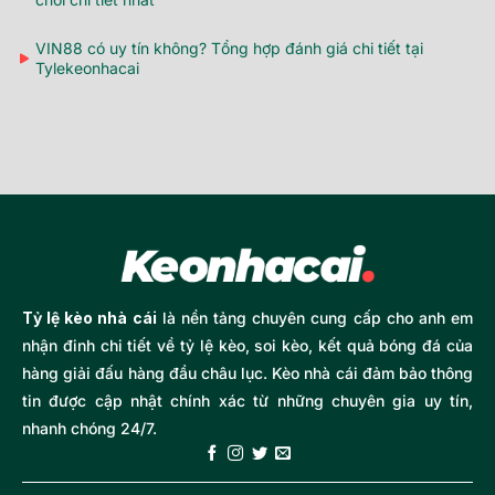
VIN88 có uy tín không? Tổng hợp đánh giá chi tiết tại
Tylekeonhacai
Tỷ lệ kèo nhà cái
là nền tảng chuyên cung cấp cho anh em
nhận đinh chi tiết về tỷ lệ kèo, soi kèo, kết quả bóng đá của
hàng giải đấu hàng đầu châu lục. Kèo nhà cái đảm bảo thông
tin được cập nhật chính xác từ những chuyên gia uy tín,
nhanh chóng 24/7.