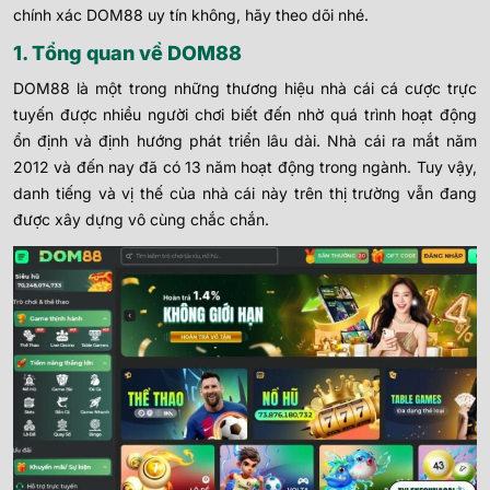
chính xác DOM88 uy tín không, hãy theo dõi nhé.
1. Tổng quan về DOM88
DOM88 là một trong những thương hiệu nhà cái cá cược trực
tuyến được nhiều người chơi biết đến nhờ quá trình hoạt động
ổn định và định hướng phát triển lâu dài. Nhà cái ra mắt năm
2012 và đến nay đã có 13 năm hoạt động trong ngành. Tuy vậy,
danh tiếng và vị thế của nhà cái này trên thị trường vẫn đang
được xây dựng vô cùng chắc chắn.