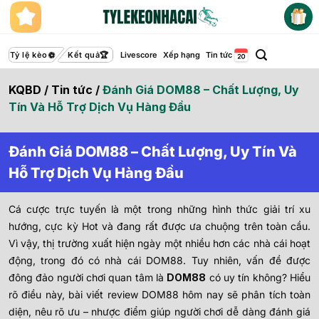
Bỏ
qua
nội
dung
Tỷ lệ kèo
Kết quả
Livescore
Xếp hạng
Tin tức
KQBD
/
Tin tức
/
Đánh Giá DOM88 – Chất Lượng, Uy
Tín Và Hỗ Trợ Dịch Vụ Hàng Đầu
Đánh Giá DOM88 – Chất Lượng, Uy Tín Và
Hỗ Trợ Dịch Vụ Hàng Đầu
Cá cược trực tuyến là một trong những hình thức giải trí xu
hướng, cực kỳ Hot và đang rất được ưa chuộng trên toàn cầu.
Vì vậy, thị trường xuất hiện ngày một nhiều hơn các nhà cái hoạt
động, trong đó có nhà cái DOM88. Tuy nhiên, vấn đề được
đông đảo người chơi quan tâm là
DOM88
có uy tín không? Hiểu
rõ điều này, bài viết review DOM88 hôm nay sẽ phân tích toàn
diện, nêu rõ ưu – nhược điểm giúp người chơi dễ dàng đánh giá