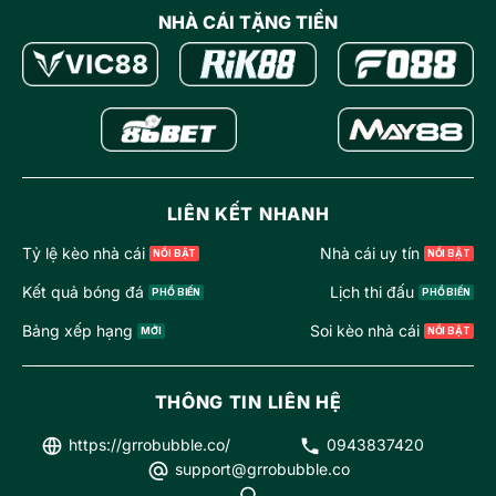
NHÀ CÁI TẶNG TIỀN
LIÊN KẾT NHANH
Tỷ lệ kèo nhà cái
Nhà cái uy tín
Kết quả bóng đá
Lịch thi đấu
Bảng xếp hạng
Soi kèo nhà cái
THÔNG TIN LIÊN HỆ
https://grrobubble.co/
0943837420
support@grrobubble.co