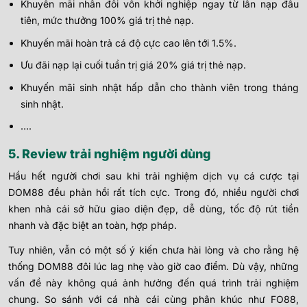
Khuyến mãi nhân đôi vốn khởi nghiệp ngay từ lần nạp đầu
tiên, mức thưởng 100% giá trị thẻ nạp.
Khuyến mãi hoàn trả cá độ cực cao lên tới 1.5%.
Ưu đãi nạp lại cuối tuần trị giá 20% giá trị thẻ nạp.
Khuyến mãi sinh nhật hấp dẫn cho thành viên trong tháng
sinh nhật.
….
5. Review trải nghiệm người dùng
Hầu hết người chơi sau khi trải nghiệm dịch vụ cá cược tại
DOM88 đều phản hồi rất tích cực. Trong đó, nhiều người chơi
khen nhà cái sở hữu giao diện đẹp, dễ dùng, tốc độ rút tiền
nhanh và đặc biệt an toàn, hợp pháp.
Tuy nhiên, vẫn có một số ý kiến chưa hài lòng và cho rằng hệ
thống DOM88 đôi lúc lag nhẹ vào giờ cao điểm. Dù vậy, những
vấn đề này không quá ảnh hưởng đến quá trình trải nghiệm
chung. So sánh với cá nhà cái cùng phân khúc như FO88,