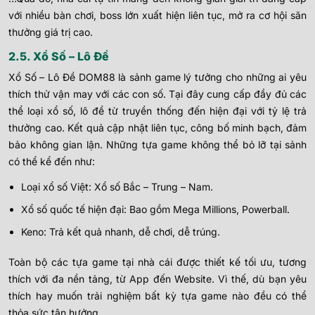
với nhiều bàn chơi, boss lớn xuất hiện liên tục, mở ra cơ hội săn
thưởng giá trị cao.
2.5. Xổ Số – Lô Đề
Xổ Số – Lô Đề DOM88 là sảnh game lý tưởng cho những ai yêu
thích thử vận may với các con số. Tại đây cung cấp đầy đủ các
thể loại xổ số, lô đề từ truyền thống đến hiện đại với tỷ lệ trả
thưởng cao. Kết quả cập nhật liên tục, công bố minh bạch, đảm
bảo không gian lận. Những tựa game không thể bỏ lỡ tại sảnh
có thể kể đến như:
Loại xổ số Việt: Xổ số Bắc – Trung – Nam.
Xổ số quốc tế hiện đại: Bao gồm Mega Millions, Powerball.
Keno: Trả kết quả nhanh, dễ chơi, dễ trúng.
Toàn bộ các tựa game tại nhà cái được thiết kế tối ưu, tương
thích với đa nền tảng, từ App đến Website. Vì thế, dù bạn yêu
thích hay muốn trải nghiệm bất kỳ tựa game nào đều có thể
thỏa sức tận hưởng.