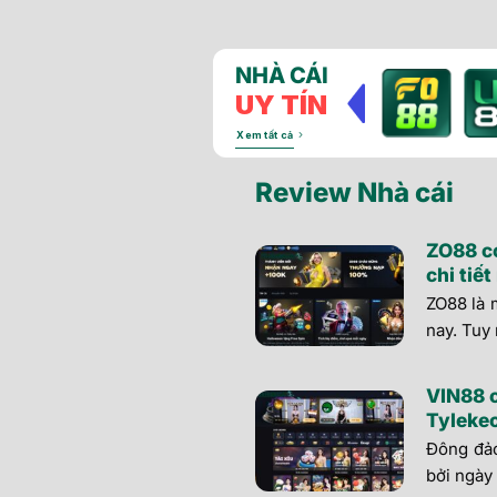
NHÀ CÁI
UY TÍN
Xem tất cả
Review Nhà cái
ZO88 có
chi tiết
ZO88 là 
nay. Tuy 
VIN88 c
Tyleke
Đông đảo
bởi ngày 