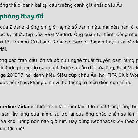
ng thể bị đánh bại tại đấu trường danh giá nhất châu Âu.
 phòng thay đồ
i của Zidane không chỉ giới hạn ở số danh hiệu, mà còn nằm ở 
ực kỳ phức tạp của Real Madrid. Ông quản lý thành công nh
cái tôi lớn như Cristiano Ronaldo, Sergio Ramos hay Luka Mod
đối.
ong các trận đấu lớn và sở hữu nghệ thuật truyền cảm hứng 
iữ được phong độ cao nhất. Dưới sự dẫn dắt của ông, Real Mad
ga 2016/17, hai danh hiệu Siêu cúp châu Âu, hai FIFA Club Wo
ốc nội khác, khẳng định vị thế thống trị toàn diện của mình.
inedine Zidane
được xem là “bom tấn” lớn nhất trong làng h
 sản lẫy lừng của mình, sự trở lại của ông chắc chắn sẽ làm 
 và khó lường hơn bao giờ hết. Hãy cùng Keonhacai5.cv theo 
ian tới nhé!