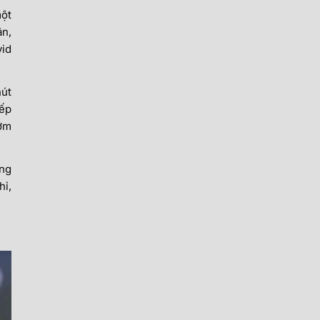
một
ân,
vid
hút
iếp
Sớm
óng
hỉ,