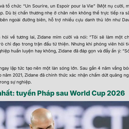
và tổ chức “Un Sourire, un Espoir pour la Vie” (Một nụ cười, 
p. Dù bị chấn thương nhẹ ở chân nên không thể trực tiếp ra s
 bên ngoài đường biên, hỗ trợ nhiều cựu danh thủ lớn như Da
ỏi về tương lai, Zidane mỉm cười và nói: “Tôi sẽ làm một c
rò chỉ đạo trong trận đấu từ thiện. Nhưng khi phóng viên hỏi t
nghiệp huấn luyện hay không, Zidane đã đáp gọn và đầy ẩn ý: “
ngay lập tức tạo nên một làn sóng lớn. Sau gần 4 năm vắng b
ào năm 2021, Zidane đã chính thức xác nhận chấm dứt quãng ng
rong sự nghiệp.
 nhất: tuyển Pháp sau World Cup 2026