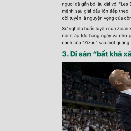
người đã gắn bó lâu dài với “Les
mệnh sau giải đấu lớn tiếp theo.
đội tuyển là nguyện vọng của đô
Sự nghiệp huấn luyện của Zidane 
nơi ít áp lực hàng ngày và cho p
cách của “Zizou” sau một quãng n
3. Di sản “bất khả 