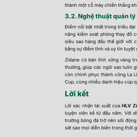
thành một cỗ máy chiến thắng khô
3.2. Nghệ thuật quản lý
Điểm nổi bật nhất trong triều đạ
năng kiểm soát phòng thay đồ c
siêu sao hàng đầu thế giới với 
bằng sự điềm tĩnh và uy tín tuyệt 
Zidane có bản lĩnh vững vàng tr
thường, giúp các ngôi sao luôn g
còn chinh phục thành công La Li
Cup, cùng nhiều danh hiệu cúp qu
Lời kết
Lời xác nhận tái xuất của
HLV Z
luyện viên kể từ đầu năm. Với di
trường bóng đá trở nên sôi động
sát sao mọi diễn biến trong thời g