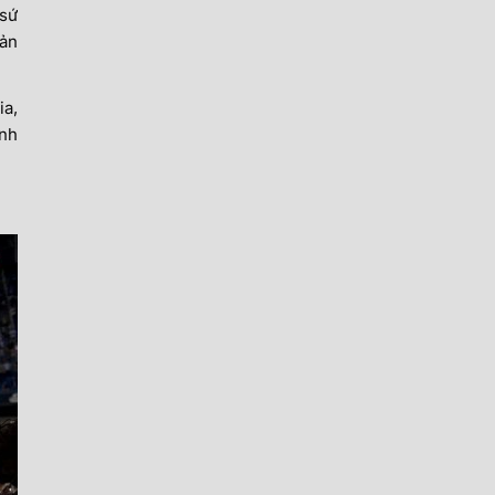
 sứ
uản
ia,
ính