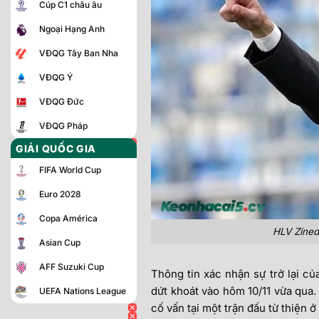
Cúp C1 châu âu
Ngoại Hạng Anh
VĐQG Tây Ban Nha
VĐQG Ý
VĐQG Đức
VĐQG Pháp
GIẢI QUỐC GIA
FIFA World Cup
Euro 2028
Copa América
HLV Zined
Asian Cup
AFF Suzuki Cup
Thông tin xác nhận sự trở lại 
dứt khoát vào hôm 10/11 vừa qua
UEFA Nations League
cố vấn tại một trận đấu từ thiện ở