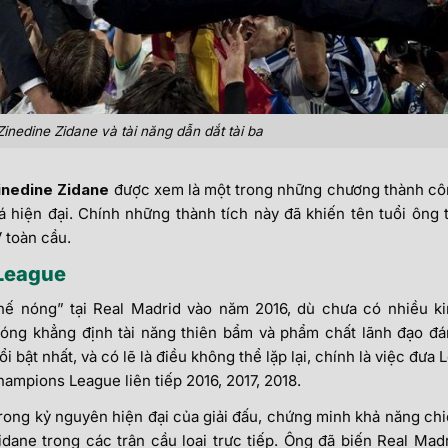
inedine Zidane và tài năng dẫn dắt tài ba
inedine Zidane
được xem là một trong những chương thành c
á hiện đại. Chính những thành tích này đã khiến tên tuổi ông 
 toàn cầu.
 League
ghế nóng” tại Real Madrid vào năm 2016, dù chưa có nhiều k
ng khẳng định tài năng thiên bẩm và phẩm chất lãnh đạo đ
 bật nhất, và có lẽ là điều không thể lặp lại, chính là việc đưa 
ampions League liên tiếp 2016, 2017, 2018.
trong kỷ nguyên hiện đại của giải đấu, chứng minh khả năng ch
Zidane trong các trận cầu loại trực tiếp. Ông đã biến Real Mad