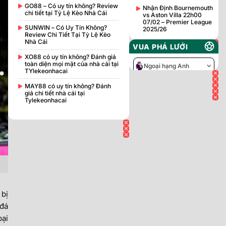
GO88 – Có uy tín không? Review
Nhận Định Bournemouth
chi tiết tại Tỷ Lệ Kèo Nhà Cái
vs Aston Villa 22h00
07/02 – Premier League
SUNWIN – Có Uy Tín Không?
2025/26
Review Chi Tiết Tại Tỷ Lệ Kèo
Nhà Cái
VUA PHÁ LƯỚI
XO88 có uy tín không? Đánh giá
toàn diện mọi mặt của nhà cái tại
Ngoại hạng Anh
TYlekeonhacai
MAY88 có uy tín không? Đánh
giá chi tiết nhà cái tại
Tylekeonhacai
 bị
 đá
bại