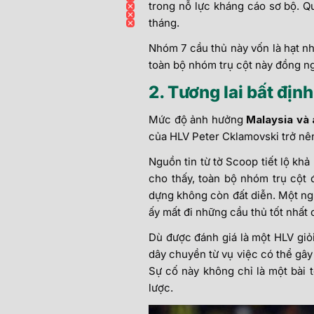
trong nỗ lực kháng cáo sơ bộ. Qu
tháng.
Nhóm 7 cầu thủ này vốn là hạt nh
toàn bộ nhóm trụ cột này đồng ng
2. Tương lai bất đị
Mức độ ảnh hưởng
Malaysia và 
của HLV Peter Cklamovski trở nên
Nguồn tin từ tờ Scoop tiết lộ khả
cho thấy, toàn bộ nhóm trụ cột 
dựng không còn đất diễn. Một ngu
ấy mất đi những cầu thủ tốt nhất 
Dù được đánh giá là một HLV giỏi
dây chuyền từ vụ việc có thể gây 
Sự cố này không chỉ là một bài 
lược.