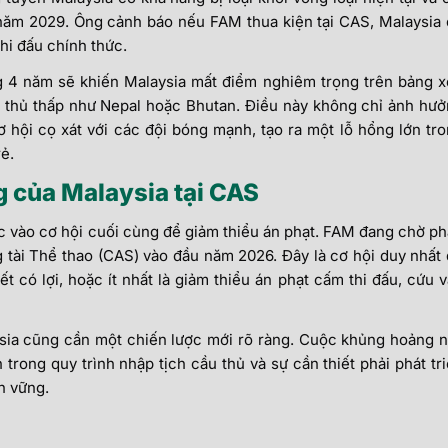
o năm 2029. Ông cảnh báo nếu FAM thua kiện tại CAS, Malaysia
hi đấu chính thức.
g 4 năm sẽ khiến Malaysia mất điểm nghiêm trọng trên bảng 
 thủ thấp như Nepal hoặc Bhutan. Điều này không chỉ ảnh hư
 hội cọ xát với các đội bóng mạnh, tạo ra một lỗ hổng lớn tr
rẻ.
g của Malaysia tại CAS
c vào cơ hội cuối cùng để giảm thiểu án phạt. FAM đang chờ p
 tài Thể thao (CAS) vào đầu năm 2026. Đây là cơ hội duy nhất
t có lợi, hoặc ít nhất là giảm thiểu án phạt cấm thi đấu, cứu 
ysia cũng cần một chiến lược mới rõ ràng. Cuộc khủng hoảng 
h trong quy trình nhập tịch cầu thủ và sự cần thiết phải phát tr
n vững.