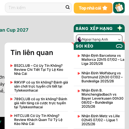
BẢNG XẾP HẠNG
sian Cup 2027
Ngoại hạng Anh
SOI KÈO
Tin liên quan
Nhận Định Barcelona vs
Mallorca 22h15 07/02 – La
Liga 2025/26
B52CLUB – Có Uy Tín Không?
Review Chi Tiết Tại Tỷ Lệ Kèo
Nhận Định Wolfsburg vs
Nhà Cái
lớn
Dortmund 22h30 07/02 –
Bundesliga 2025/26
RIKVIP có uy tín không? Đánh giá
bảy
sân chơi trực tuyến chi tiết tại
ề,
Tylekeonhacai
Nhận Định B.
Monchengladbach vs
Bayer Leverkusen 00h30
789CLUB có uy tín không? Đánh
08/02 – Bundesliga
giá nền tảng cá cược trực tuyến
2025/26
tại Tylekeonhacai
HITCLUB Có Uy Tín Không?
Nhận Định Metz vs Lille
Review Khách Quan Từ Tỷ Lệ
02h45 07/02 – Ligue 1
Kèo Nhà Cái
2025/26