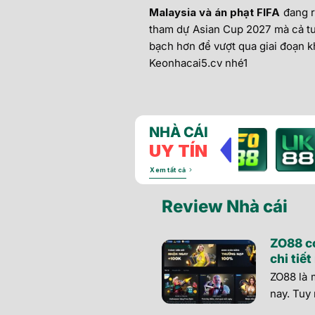
Malaysia và án phạt FIFA
đang r
tham dự Asian Cup 2027 mà cả tư
bạch hơn để vượt qua giai đoạn kh
Keonhacai5.cv nhé1
NHÀ CÁI
UY TÍN
Xem tất cả
Review Nhà cái
ZO88 có
chi tiết
ZO88 là 
nay. Tuy 