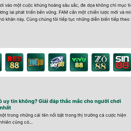
ơi vào một cuộc khủng hoảng sâu sắc, đe dọa không chỉ mục t
ơng lai phát triển bền vững. FAM cần một chiến lược mới và m
ó khăn này. Cùng chúng tôi tiếp tục những diễn biến tiếp theo 
 uy tín không? Giải đáp thắc mắc cho người chơi
 nhất
một trong những cái tên nổi bật trong thị trường cá cược hiện
nhiên cũng có...