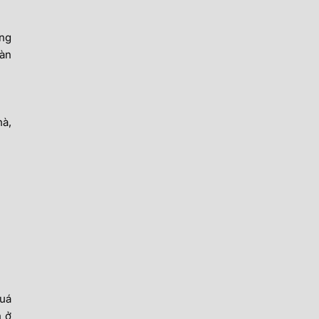
ông
oàn
hà,
quá
n ở