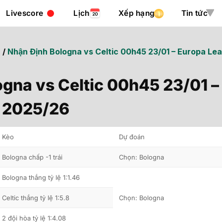
Livescore
Lịch
Xếp hạng
Tin tức
2
/
Nhận Định Bologna vs Celtic 00h45 23/01 – Europa L
gna vs Celtic 00h45 23/01 –
 2025/26
Kèo
Dự đoán
Bologna chấp -1 trái
Chọn: Bologna
Bologna thắng tỷ lệ 1:1.46
Celtic thắng tỷ lệ 1:5.8
Chọn: Bologna
2 đội hòa tỷ lệ 1:4.08