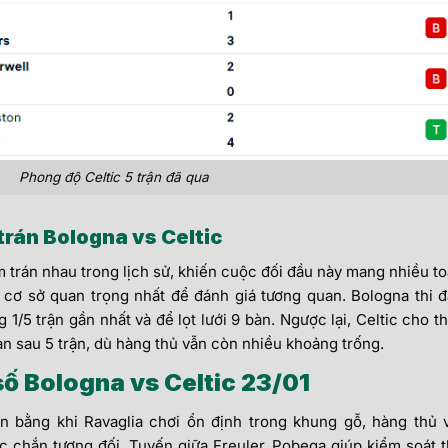
Phong độ Celtic 5 trận đã qua
trán Bologna vs Celtic
 trán nhau trong lịch sử, khiến cuộc đối đầu này mang nhiều t
à cơ sở quan trọng nhất để đánh giá tương quan. Bologna thi 
 1/5 trận gần nhất và để lọt lưới 9 bàn. Ngược lại, Celtic cho t
àn sau 5 trận, dù hàng thủ vẫn còn nhiều khoảng trống.
 số Bologna vs Celtic 23/01
n bằng khi Ravaglia chơi ổn định trong khung gỗ, hàng thủ 
c chắn tương đối. Tuyến giữa Freuler, Pobega giúp kiểm soát 