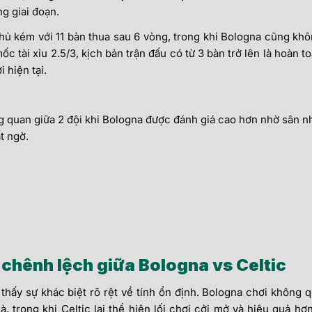
g giai đoạn.
thủ kém với 11 bàn thua sau 6 vòng, trong khi Bologna cũng kh
c tài xỉu 2.5/3, kịch bản trận đấu có từ 3 bàn trở lên là hoàn t
i hiện tại.
 quan giữa 2 đội khi Bologna được đánh giá cao hơn nhờ sân n
t ngờ.
chênh lệch giữa Bologna vs Celtic
hấy sự khác biệt rõ rệt về tính ổn định. Bologna chơi không 
, trong khi Celtic lại thể hiện lối chơi cởi mở và hiệu quả hơ