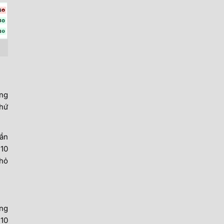
ong
thứ
gần
 10
nhỏ
ưng
 10