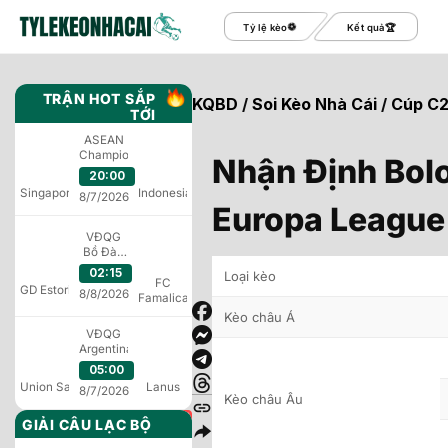
Bỏ
Tỷ lệ kèo
Kết quả
qua
nội
dung
TRẬN HOT SẮP
KQBD
/
Soi Kèo Nhà Cái
/
Cúp C
TỚI
ASEAN
Championship
Nhận Định Bolo
20:00
Singapore
Indonesia
8/7/2026
Europa League
VĐQG
Bồ Đào
Nha
02:15
Loại kèo
FC
GD Estoril-Praia
8/8/2026
Famalicao
Kèo châu Á
VĐQG
Argentina
05:00
Union Santa Fe
Lanus
8/7/2026
Kèo châu Âu
GIẢI CÂU LẠC BỘ