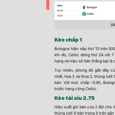
Bả
Kèo chấp 1
Bologna hiện xếp thứ 13 trên BXH
khi đó, Celtic đứng thứ 24 với 7
hạng và hiệu số bàn thắng bại là 
Tuy nhiên, phong độ gần đây của
nhất, hòa 2 và thua 2, thủng lưới
bàn. Với mức chấp -0.95, Bologn
trước hàng công Celtic.
Kèo tài xỉu 2.75
Hiệu suất ghi bàn của 2 đội cho 
thủng lưới 9 bàn trong 5 trận gần