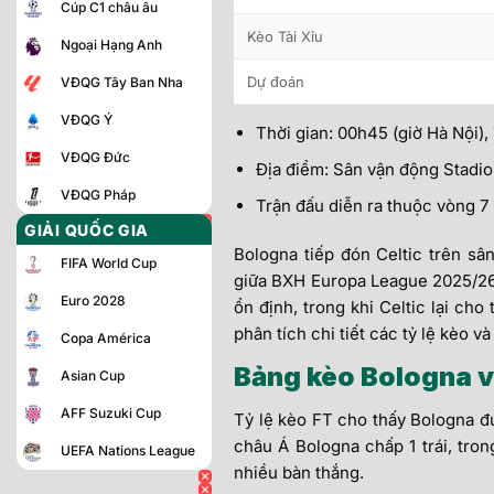
Cúp C1 châu âu
Kèo Tài Xỉu
Ngoại Hạng Anh
Dự đoán
VĐQG Tây Ban Nha
VĐQG Ý
Thời gian: 00h45 (giờ Hà Nội),
VĐQG Đức
Địa điểm: Sân vận động Stadio 
VĐQG Pháp
Trận đấu diễn ra thuộc vòng 7
GIẢI QUỐC GIA
Bologna tiếp đón Celtic trên sâ
FIFA World Cup
giữa BXH Europa League 2025/26. 
Euro 2028
ổn định, trong khi Celtic lại ch
phân tích chi tiết các tỷ lệ kèo v
Copa América
Bảng kèo Bologna v
Asian Cup
AFF Suzuki Cup
Tỷ lệ kèo FT cho thấy Bologna đư
châu Á Bologna chấp 1 trái, tron
UEFA Nations League
nhiều bàn thắng.