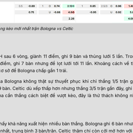
ng kèo mới nhất trận Bologna vs Celtic
 sau 6 vòng, giành 11 điểm, ghi 9 bàn và thủng lưới 5 lần. Tr
 điểm, ghi 7 bàn nhưng để lọt lưới tới 11 lần. Khoảng cách về 
cơ sở để Bologna chấp gần 1 trái.
 Bologna không thật sự thuyết phục khi chỉ thắng 1/5 trận 
 9 bàn. Celtic dù xếp thấp hơn nhưng thắng 3/5 trận gần đây, ghi
a cần thắng cách biệt để vượt kèo, đây là thử thách không 
thấy khả năng xuất hiện nhiều bàn thắng. Bologna ghi 6 bàn nh
 nhất, trung bình 3 bàn/trận. Celtic thậm chí còn cởi mở hơn với