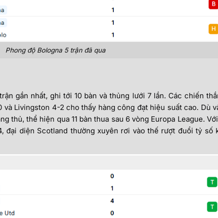
Phong độ Bologna 5 trận đã qua
trận gần nhất, ghi tới 10 bàn và thủng lưới 7 lần. Các chiến th
0 và Livingston 4-2 cho thấy hàng công đạt hiệu suất cao. Dù v
ng thủ, thể hiện qua 11 bàn thua sau 6 vòng Europa League. Với
4, đại diện Scotland thường xuyên rơi vào thế rượt đuổi tỷ số 