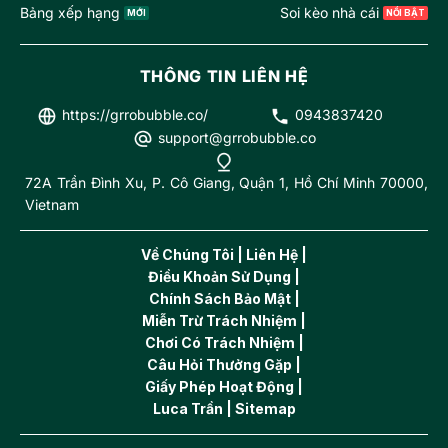
Bảng xếp hạng
Soi kèo nhà cái
THÔNG TIN LIÊN HỆ
https://grrobubble.co/
0943837420
support@grrobubble.co
72A Trần Đình Xu, P. Cô Giang, Quận 1, Hồ Chí Minh 70000,
Vietnam
Về Chúng Tôi
|
Liên Hệ
|
Điều Khoản Sử Dụng
|
Chính Sách Bảo Mật |
Miễn Trừ Trách Nhiệm
|
Chơi Có Trách Nhiệm
|
Câu Hỏi Thưởng Gặp
|
G
iấy Phép Hoạt Động
|
Luca Trần
|
Sitemap