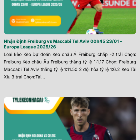
Nhận Định Freiburg vs Maccabi Tel Aviv 00h45 23/01 –
Europa League 2025/26
Loại kèo Kèo Dự đoán Kèo châu Á Freiburg chấp -2 trái Chọn:
Freiburg Kèo châu Âu Freiburg thắng tỷ lệ 1:1.17 Chọn: Freiburg
Maccabi Tel Aviv thắng tỷ lệ 1:11.50 2 đội hòa tỷ lệ 1:6.2 Kèo Tài
Xỉu 3 trái Chọn:Tài...