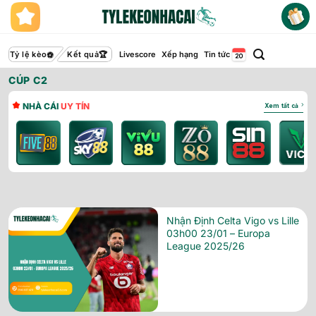
Bỏ
qua
nội
dung
Tỷ lệ kèo
Kết quả
Livescore
Xếp hạng
Tin tức
CÚP C2
NHÀ CÁI
UY TÍN
Xem tất cả
Nhận Định PAOK vs Betis 00h45 23/01 –
Europa League 2025/26
Nhận Định Celta Vigo vs Lille
03h00 23/01 – Europa
League 2025/26