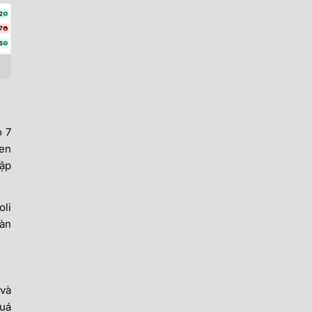
ó 7
gen
lập
oli
oàn
 và
quá