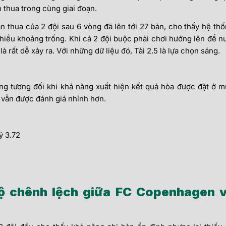
n thua trong cùng giai đoạn.
 thua của 2 đội sau 6 vòng đã lên tới 27 bàn, cho thấy hệ th
hiều khoảng trống. Khi cả 2 đội buộc phải chơi hướng lên để n
là rất dễ xảy ra. Với những dữ liệu đó, Tài 2.5 là lựa chọn sáng.
g tương đối khi khả năng xuất hiện kết quả hòa được đặt ở 
 vẫn được đánh giá nhỉnh hơn.
ỷ 3.72
ộ chênh lệch giữa FC Copenhagen 