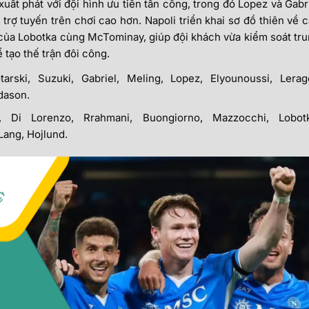
t phát với đội hình ưu tiên tấn công, trong đó Lopez và Gabr
ỗ trợ tuyến trên chơi cao hơn. Napoli triển khai sơ đồ thiên về 
 của Lobotka cùng McTominay, giúp đội khách vừa kiểm soát tr
 tạo thế trận đôi công.
rski, Suzuki, Gabriel, Meling, Lopez, Elyounoussi, Lerag
dason.
ic, Di Lorenzo, Rrahmani, Buongiorno, Mazzocchi, Lobotk
Lang, Hojlund.