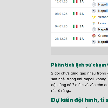
Phân tích lịch sử chạm
2 đội chưa từng gặp nhau trong
sân nhà, trong khi Napoli không 
đội cùng có 7 điểm và vẫn còn cơ 
rất rõ ràng..
Dự kiến đội hình, t