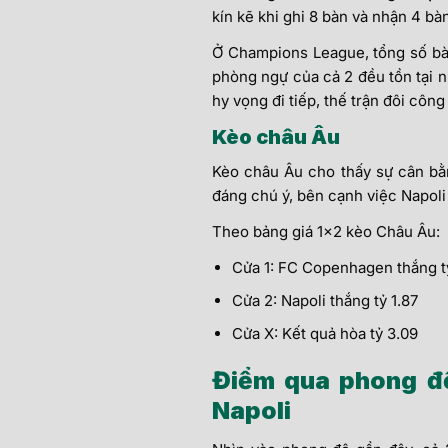
kín kẽ khi ghi 8 bàn và nhận 4 bà
Ở Champions League, tổng số bàn
phòng ngự của cả 2 đều tồn tại n
hy vọng đi tiếp, thế trận đôi công 
Kèo châu Âu
Kèo châu Âu cho thấy sự cân bằn
đáng chú ý, bên cạnh việc Napoli
Theo bảng giá 1×2 kèo Châu Âu:
Cửa 1: FC Copenhagen thắng t
Cửa 2: Napoli thắng tỷ 1.87
Cửa X: Kết quả hòa tỷ 3.09
Điểm qua phong đ
Napoli