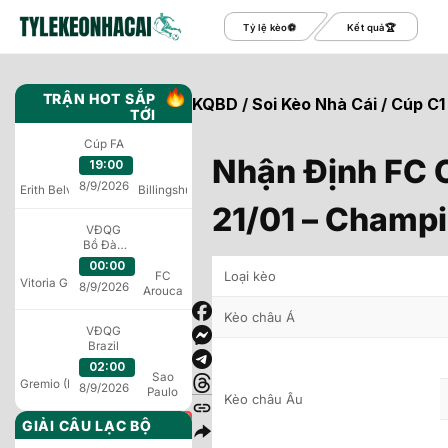
Bỏ
Tỷ lệ kèo
Kết quả
qua
nội
dung
TRẬN HOT SẮP
KQBD
/
Soi Kèo Nhà Cái
/
Cúp C1
TỚI
Cúp FA
Nhận Định FC 
19:00
8/9/2026
Erith Belvedere
Billingshurst
21/01 – Champ
VĐQG
Bồ Đào
Nha
00:00
Loại kèo
FC
Vitoria Guimaraes
8/9/2026
Arouca
Kèo châu Á
VĐQG
Brazil
02:00
Sao
Gremio (RS)
8/9/2026
Paulo
Kèo châu Âu
GIẢI CÂU LẠC BỘ