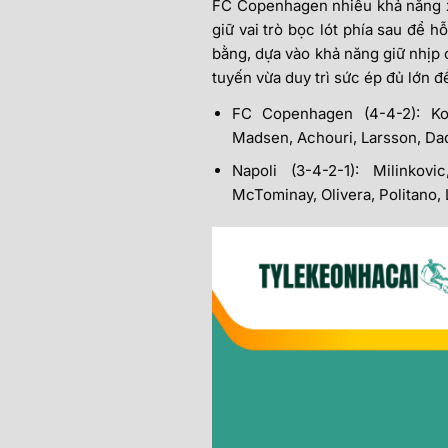
FC Copenhagen nhiều khả năng xuấ
giữ vai trò bọc lót phía sau để h
bằng, dựa vào khả năng giữ nhịp
tuyến vừa duy trì sức ép đủ lớn để
FC Copenhagen (4-4-2): Kota
Madsen, Achouri, Larsson, Da
Napoli (3-4-2-1): Milinkov
McTominay, Olivera, Politano, 