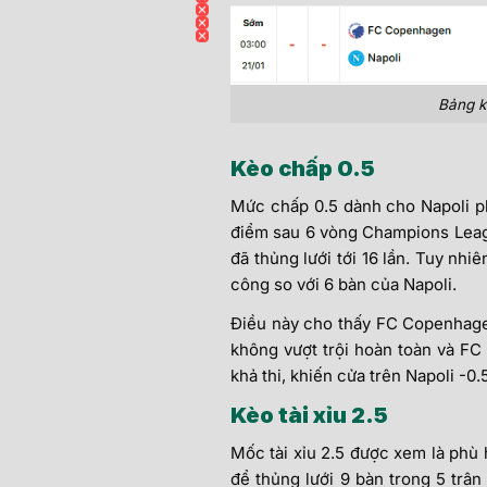
Bảng k
Kèo chấp 0.5
Mức chấp 0.5 dành cho Napoli ph
điểm sau 6 vòng Champions Leagu
đã thủng lưới tới 16 lần. Tuy nhi
công so với 6 bàn của Napoli.
Điều này cho thấy FC Copenhagen
không vượt trội hoàn toàn và FC
khả thi, khiến cửa trên Napoli -0.
Kèo tài xỉu 2.5
Mốc tài xỉu 2.5 được xem là phù 
để thủng lưới 9 bàn trong 5 trận