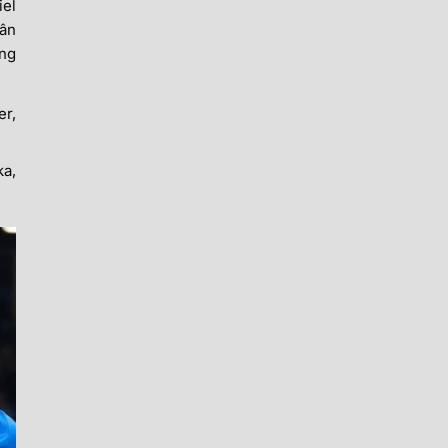
iel
cân
ung
er,
a,