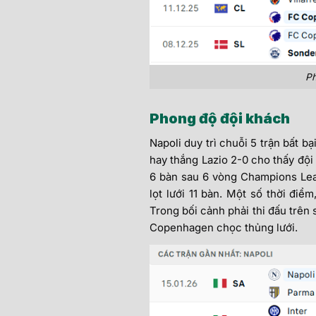
Ph
Phong độ đội khách
Napoli duy trì chuỗi 5 trận bất b
hay thắng Lazio 2-0 cho thấy đội 
6 bàn sau 6 vòng Champions Leag
lọt lưới 11 bàn. Một số thời điể
Trong bối cảnh phải thi đấu trên 
Copenhagen chọc thủng lưới.