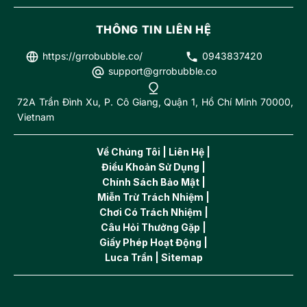
THÔNG TIN LIÊN HỆ
https://grrobubble.co/
0943837420
support@grrobubble.co
72A Trần Đình Xu, P. Cô Giang, Quận 1, Hồ Chí Minh 70000,
Vietnam
Về Chúng Tôi
|
Liên Hệ
|
Điều Khoản Sử Dụng
|
Chính Sách Bảo Mật |
Miễn Trừ Trách Nhiệm
|
Chơi Có Trách Nhiệm
|
Câu Hỏi Thưởng Gặp
|
G
iấy Phép Hoạt Động
|
Luca Trần
|
Sitemap