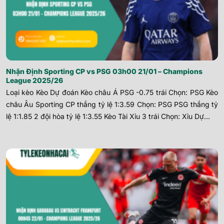
Nhận Định Sporting CP vs PSG 03h00 21/01 – Champions
League 2025/26
Loại kèo Kèo Dự đoán Kèo châu Á PSG -0.75 trái Chọn: PSG Kèo
châu Âu Sporting CP thắng tỷ lệ 1:3.59 Chọn: PSG PSG thắng tỷ
lệ 1:1.85 2 đội hòa tỷ lệ 1:3.55 Kèo Tài Xỉu 3 trái Chọn: Xỉu Dự...