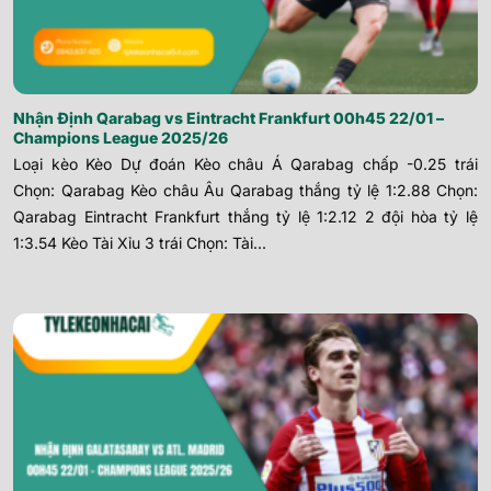
Nhận Định Qarabag vs Eintracht Frankfurt 00h45 22/01 –
Champions League 2025/26
Loại kèo Kèo Dự đoán Kèo châu Á Qarabag chấp -0.25 trái
Chọn: Qarabag Kèo châu Âu Qarabag thắng tỷ lệ 1:2.88 Chọn:
Qarabag Eintracht Frankfurt thắng tỷ lệ 1:2.12 2 đội hòa tỷ lệ
1:3.54 Kèo Tài Xỉu 3 trái Chọn: Tài...