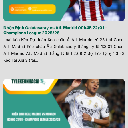
Nhận Định Galatasaray vs Atl. Madrid 00h45 22/01 –
Champions League 2025/26
Loại kèo Kèo Dự đoán Kèo châu Á Atl. Madrid -0.25 trái Chọn:
Atl. Madrid Kèo châu Âu Galatasaray thắng tỷ lệ 1:3.01 Chọn:
Atl. Madrid Atl. Madrid thắng tỷ lệ 1:2.09 2 đội hòa tỷ lệ 1:3.43
Kèo Tài Xỉu 3 trái...