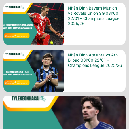
Nhận Định Bayern Munich
vs Royale Union SG 03h00
22/01 – Champions League
2025/26
Nhận Định Atalanta vs Ath
Bilbao 03h00 22/01 –
Champions League 2025/26