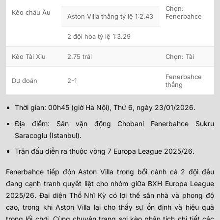
Chọn:
Kèo châu Âu
Aston Villa thắng tỷ lệ 1:2.43
Fenerbahce
2 đội hòa tỷ lệ 1:3.29
Kèo Tài Xỉu
2.75 trái
Chọn: Tài
Fenerbahce
Dự đoán
2-1
thắng
Thời gian: 00h45 (giờ Hà Nội), Thứ 6, ngày 23/01/2026.
Địa điểm: Sân vận động Chobani Fenerbahce Sukru
Saracoglu (Istanbul).
Trận đấu diễn ra thuộc vòng 7 Europa League 2025/26.
Fenerbahce tiếp đón Aston Villa trong bối cảnh cả 2 đội đều
đang cạnh tranh quyết liệt cho nhóm giữa BXH Europa League
2025/26. Đại diện Thổ Nhĩ Kỳ có lợi thế sân nhà và phong độ
cao, trong khi Aston Villa lại cho thấy sự ổn định và hiệu quả
trong lối chơi. Cùng chuyên trang soi kèo phân tích chi tiết các