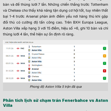
bàn và để thủng lưới 7 lần. Những chiến thắng trước Tottenham
và Chelsea cho thấy khả năng tận dụng cơ hội tốt, tuy nhiên thất
bại 1-4 trước Arsenal phản ánh điểm yếu nơi hàng thủ khi gặp
đối thủ có cường độ tấn công cao. Trên BXH Europa League,
Aston Villa xếp hạng 3 với 15 điểm, hiệu số +6, ghi 10 bàn và chỉ
thủng lưới 4 lần, thể hiện sự ổn định rõ ràng.
Phong độ Aston Villa 5 trận đã qua
Phân tích lịch sử chạm trán Fenerbahce vs Aston
Villa