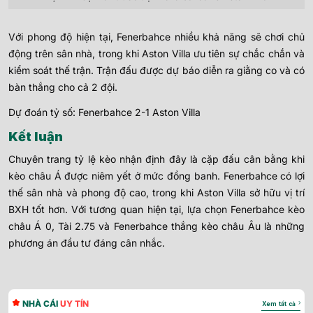
Với phong độ hiện tại, Fenerbahce nhiều khả năng sẽ chơi chủ
động trên sân nhà, trong khi Aston Villa ưu tiên sự chắc chắn và
kiểm soát thế trận. Trận đấu được dự báo diễn ra giằng co và có
bàn thắng cho cả 2 đội.
Dự đoán tỷ số: Fenerbahce 2-1 Aston Villa
Kết luận
Chuyên trang tỷ lệ kèo nhận định đây là cặp đấu cân bằng khi
kèo châu Á được niêm yết ở mức đồng banh. Fenerbahce có lợi
thế sân nhà và phong độ cao, trong khi Aston Villa sở hữu vị trí
BXH tốt hơn. Với tương quan hiện tại, lựa chọn Fenerbahce kèo
châu Á 0, Tài 2.75 và Fenerbahce thắng kèo châu Âu là những
phương án đầu tư đáng cân nhắc.
NHÀ CÁI
UY TÍN
Xem tất cả