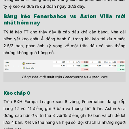
tỷ lệ kèo và đưa ra dự đoán ngay dưới đây.
Bảng kèo Fenerbahce vs Aston Villa mới
nhất hôm nay
Tỷ lệ kèo FT cho thấy đây là cặp đấu khá cân bằng. Nhà cái
niêm yết kèo châu Á đồng banh 0, trong khi kèo tài xỉu ở mốc
2.5/3 bàn, phản ánh kỳ vọng về một trận đấu có bàn thắng
nhưng không quá bùng nổ.
Bảng kèo mới nhất trận Fenerbahce vs Aston Villa
Kèo chấp
0
Trên BXH Europa League sau 6 vòng, Fenerbahce đang xếp
hạng 12 với 11 điểm, ghi 9 bàn và thủng lưới 5 lần. Aston Villa
đứng cao hơn ở vị trí thứ 3 với 15 điểm, ghi 10 bàn và chỉ để lọt
lưới 4 bàn. Xét về thứ hạng và hiệu số, đội khách là những người