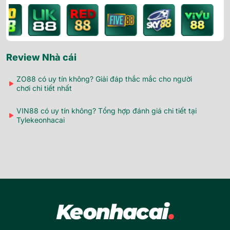
Review Nhà cái
ZO88 có uy tín không? Giải đáp thắc mắc cho người
chơi chi tiết nhất
VIN88 có uy tín không? Tổng hợp đánh giá chi tiết tại
Tylekeonhacai