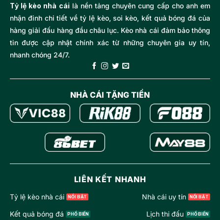
Tỷ lệ kèo nhà cái
là nền tảng chuyên cung cấp cho anh em
nhận đinh chi tiết về tỷ lệ kèo, soi kèo, kết quả bóng đá của
hàng giải đấu hàng đầu châu lục. Kèo nhà cái đảm bảo thông
tin được cập nhật chính xác từ những chuyên gia uy tín,
nhanh chóng 24/7.
NHÀ CÁI TẶNG TIỀN
LIÊN KẾT NHANH
Tỷ lệ kèo nhà cái
Nhà cái uy tín
Kết quả bóng đá
Lịch thi đấu