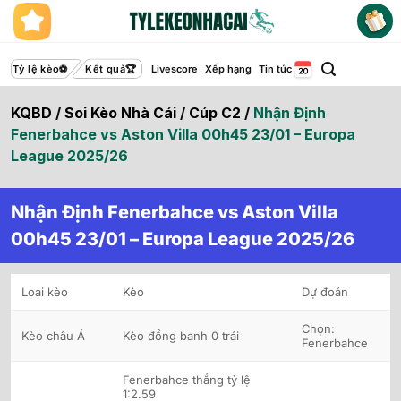
Bỏ
qua
nội
dung
Tỷ lệ kèo
Kết quả
Livescore
Xếp hạng
Tin tức
KQBD
/
Soi Kèo Nhà Cái
/
Cúp C2
/
Nhận Định
Fenerbahce vs Aston Villa 00h45 23/01 – Europa
League 2025/26
Nhận Định Fenerbahce vs Aston Villa
00h45 23/01 – Europa League 2025/26
Loại kèo
Kèo
Dự đoán
Chọn:
Kèo châu Á
Kèo đồng banh 0 trái
Fenerbahce
Fenerbahce thắng tỷ lệ
1:2.59