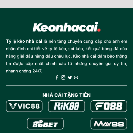
Tỷ lệ kèo nhà cái
là nền tảng chuyên cung cấp cho anh em
nhận đinh chi tiết về tỷ lệ kèo, soi kèo, kết quả bóng đá của
hàng giải đấu hàng đầu châu lục. Kèo nhà cái đảm bảo thông
tin được cập nhật chính xác từ những chuyên gia uy tín,
nhanh chóng 24/7.
NHÀ CÁI TẶNG TIỀN