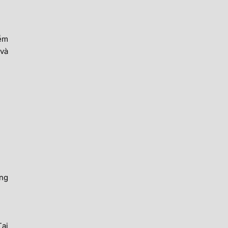
iềm
 và
ũng
Tại