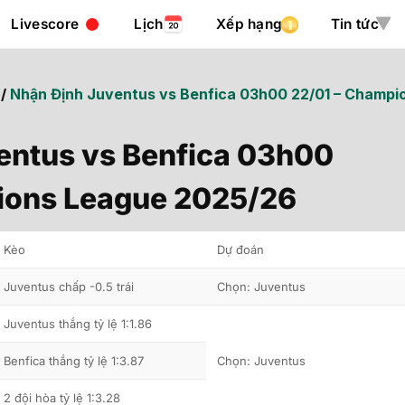
Livescore
Lịch
Xếp hạng
Tin tức
/
Nhận Định Juventus vs Benfica 03h00 22/01 – Champi
entus vs Benfica 03h00
ions League 2025/26
Kèo
Dự đoán
Juventus chấp -0.5 trái
Chọn: Juventus
Juventus thắng tỷ lệ 1:1.86
Benfica thắng tỷ lệ 1:3.87
Chọn: Juventus
2 đội hòa tỷ lệ 1:3.28