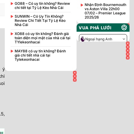
GO88 – Có uy tín không? Review
Nhận Định Bournemouth
chi tiết tại Tỷ Lệ Kèo Nhà Cái
vs Aston Villa 22h00
07/02 – Premier League
SUNWIN – Có Uy Tín Không?
2025/26
Review Chi Tiết Tại Tỷ Lệ Kèo
Nhà Cái
VUA PHÁ LƯỚI
XO88 có uy tín không? Đánh giá
toàn diện mọi mặt của nhà cái tại
Ngoại hạng Anh
TYlekeonhacai
MAY88 có uy tín không? Đánh
giá chi tiết nhà cái tại
Tylekeonhacai
g ý
khi
soi
.5,