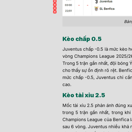
Bảng
Kèo chấp 0.5
Juventus chấp -0.5 là mức kèo hợp
vòng Champions League 2025/26, 
Trong 5 trận gần nhất, đội bóng Ý t
cho thấy sự ổn định rõ rệt. Benfi
mức chấp -0.5, Juventus chỉ cần 
cao.
Kèo tài xỉu 2.5
Mốc tài xỉu 2.5 phản ánh đúng xu
trong 5 trận gần nhất, trong khi
Champions League của Benfica lạ
sau 6 vòng. Juventus nhiều khả n