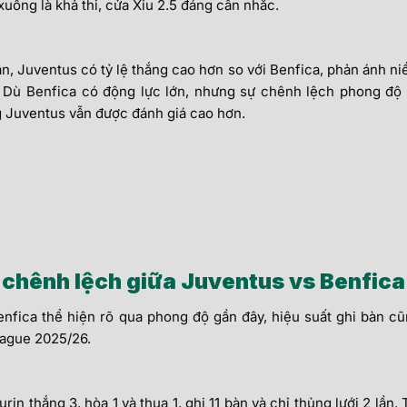
 xuống là khả thi, cửa Xỉu 2.5 đáng cân nhắc.
n, Juventus có tỷ lệ thắng cao hơn so với Benfica, phản ánh n
. Dù Benfica có động lực lớn, nhưng sự chênh lệch phong độ
g Juventus vẫn được đánh giá cao hơn.
chênh lệch giữa Juventus vs Benfica
enfica thể hiện rõ qua phong độ gần đây, hiệu suất ghi bàn c
eague 2025/26.
rin thắng 3, hòa 1 và thua 1, ghi 11 bàn và chỉ thủng lưới 2 lần. 