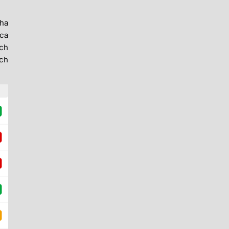
Nha
ica
ách
ách