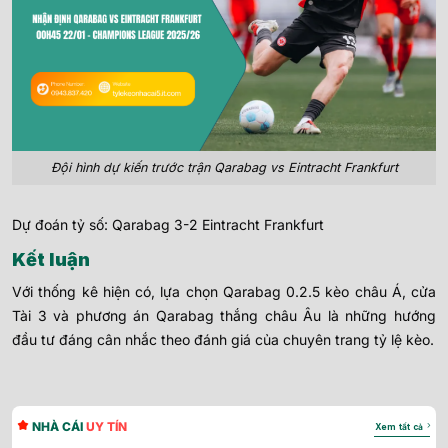
Đội hình dự kiến trước trận Qarabag vs Eintracht Frankfurt
Dự đoán tỷ số: Qarabag 3-2 Eintracht Frankfurt
Kết luận
Với thống kê hiện có, lựa chọn Qarabag 0.2.5 kèo châu Á, cửa
Tài 3 và phương án Qarabag thắng châu Âu là những hướng
đầu tư đáng cân nhắc theo đánh giá của chuyên trang tỷ lệ kèo.
NHÀ CÁI
UY TÍN
Xem tất cả