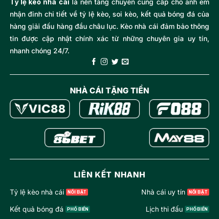
Tỷ lệ kèo nhà cái
là nền tảng chuyên cung cấp cho anh em
nhận đinh chi tiết về tỷ lệ kèo, soi kèo, kết quả bóng đá của
hàng giải đấu hàng đầu châu lục. Kèo nhà cái đảm bảo thông
tin được cập nhật chính xác từ những chuyên gia uy tín,
nhanh chóng 24/7.
NHÀ CÁI TẶNG TIỀN
LIÊN KẾT NHANH
Tỷ lệ kèo nhà cái
Nhà cái uy tín
Kết quả bóng đá
Lịch thi đấu