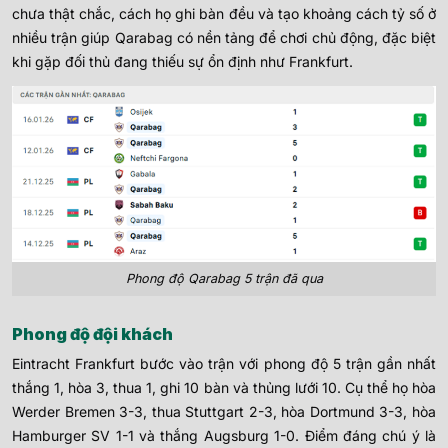
chưa thật chắc, cách họ ghi bàn đều và tạo khoảng cách tỷ số ở
nhiều trận giúp Qarabag có nền tảng để chơi chủ động, đặc biệt
khi gặp đối thủ đang thiếu sự ổn định như Frankfurt.
Phong độ Qarabag 5 trận đã qua
Phong độ đội khách
Eintracht Frankfurt bước vào trận với phong độ 5 trận gần nhất
thắng 1, hòa 3, thua 1, ghi 10 bàn và thủng lưới 10. Cụ thể họ hòa
Werder Bremen 3-3, thua Stuttgart 2-3, hòa Dortmund 3-3, hòa
Hamburger SV 1-1 và thắng Augsburg 1-0. Điểm đáng chú ý là