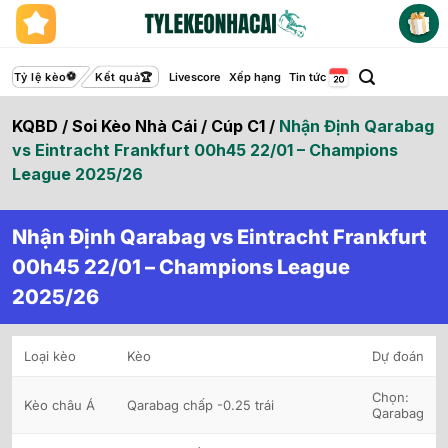
Bỏ
qua
nội
dung
Tỷ lệ kèo
Kết quả
Livescore
Xếp hạng
Tin tức
KQBD
/
Soi Kèo Nhà Cái
/
Cúp C1
/
Nhận Định Qarabag
vs Eintracht Frankfurt 00h45 22/01 – Champions
League 2025/26
Nhận Định Qarabag vs Eintracht Frankfurt
00h45 22/01 – Champions League
2025/26
Loại kèo
Kèo
Dự đoán
Chọn:
Kèo châu Á
Qarabag chấp -0.25 trái
Qarabag