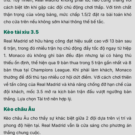
cách biệt lớn khi gặp các đội chủ động chơi thấp. Với tính chất
thận trọng của vòng bảng, mức chấp 1.5/2 đặt ra bài toán khó
cho cửa trên nếu không sớm khai thông thế bế tắc.
Kèo tài xỉu 3.5
Real Madrid sở hữu hàng công đạt hiệu suất cao với 13 bàn sau
6 trận, trong đó nhiều trận họ chủ động đẩy tốc độ ngay từ hiệp
1. Monaco dù không ghi bàn đều đặn nhưng lại có hàng thủ
thiếu ổn định, thể hiện qua 9 bàn thua trong 5 trận gần nhất và 8
bàn thua tại Champions League. Khi phải làm khách, Monaco
thường để đối thủ tạo nhiều cơ hội dứt điểm. Với cách chơi thiên
về tấn công của Real Madrid và khả năng chống đỡ hạn chế của
đội khách, mốc 3.5 mở ra kịch bản trận đấu vượt ngưỡng bàn
thắng. Lựa chọn Tài trở nên hợp lý.
Kèo châu Âu
Kèo châu Âu cho thấy sự khác biệt giữa 2 đội dựa trên vị trí và
phong độ hiện tại. Real Madrid vẫn là cửa sáng cho phương án
thắng chung cuộc.