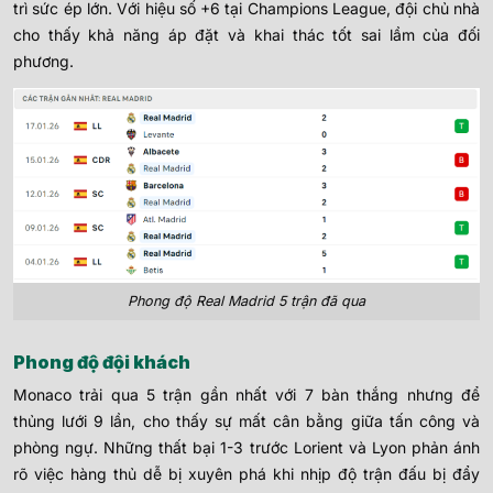
trì sức ép lớn. Với hiệu số +6 tại Champions League, đội chủ nhà
cho thấy khả năng áp đặt và khai thác tốt sai lầm của đối
phương.
Phong độ Real Madrid 5 trận đã qua
Phong độ đội khách
Monaco trải qua 5 trận gần nhất với 7 bàn thắng nhưng để
thủng lưới 9 lần, cho thấy sự mất cân bằng giữa tấn công và
phòng ngự. Những thất bại 1-3 trước Lorient và Lyon phản ánh
rõ việc hàng thủ dễ bị xuyên phá khi nhịp độ trận đấu bị đẩy