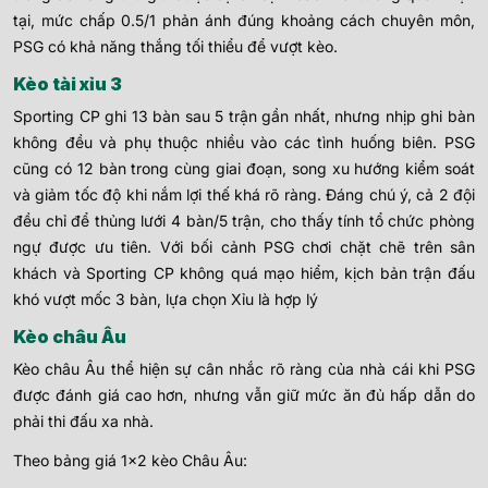
tại, mức chấp 0.5/1 phản ánh đúng khoảng cách chuyên môn,
PSG có khả năng thắng tối thiểu để vượt kèo.
Kèo tài xỉu 3
Sporting CP ghi 13 bàn sau 5 trận gần nhất, nhưng nhịp ghi bàn
không đều và phụ thuộc nhiều vào các tình huống biên. PSG
cũng có 12 bàn trong cùng giai đoạn, song xu hướng kiểm soát
và giảm tốc độ khi nắm lợi thế khá rõ ràng. Đáng chú ý, cả 2 đội
đều chỉ để thủng lưới 4 bàn/5 trận, cho thấy tính tổ chức phòng
ngự được ưu tiên. Với bối cảnh PSG chơi chặt chẽ trên sân
khách và Sporting CP không quá mạo hiểm, kịch bản trận đấu
khó vượt mốc 3 bàn, lựa chọn Xỉu là hợp lý
Kèo châu Âu
Kèo châu Âu thể hiện sự cân nhắc rõ ràng của nhà cái khi PSG
được đánh giá cao hơn, nhưng vẫn giữ mức ăn đủ hấp dẫn do
phải thi đấu xa nhà.
Theo bảng giá 1×2 kèo Châu Âu: