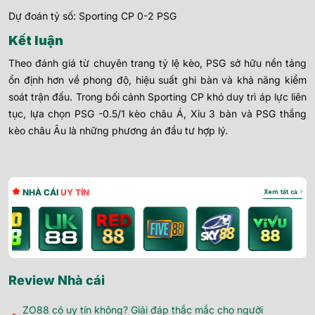
Dự đoán tỷ số: Sporting CP 0-2 PSG
Kết luận
Theo đánh giá từ chuyên trang tỷ lệ kèo, PSG sở hữu nền tảng
ổn định hơn về phong độ, hiệu suất ghi bàn và khả năng kiểm
soát trận đấu. Trong bối cảnh Sporting CP khó duy trì áp lực liên
tục, lựa chọn PSG -0.5/1 kèo châu Á, Xỉu 3 bàn và PSG thắng
kèo châu Âu là những phương án đầu tư hợp lý.
NHÀ CÁI
UY TÍN
Xem tất cả
Review Nhà cái
ZO88 có uy tín không? Giải đáp thắc mắc cho người