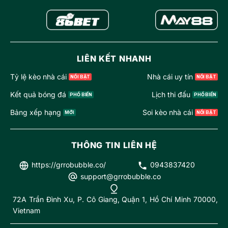
LIÊN KẾT NHANH
Tỷ lệ kèo nhà cái
Nhà cái uy tín
Kết quả bóng đá
Lịch thi đấu
Bảng xếp hạng
Soi kèo nhà cái
THÔNG TIN LIÊN HỆ
https://grrobubble.co/
0943837420
support@grrobubble.co
72A Trần Đình Xu, P. Cô Giang, Quận 1, Hồ Chí Minh 70000,
Vietnam