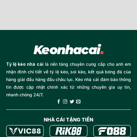
Tỷ lệ kèo nhà cái
là nền tảng chuyên cung cấp cho anh em
nhận đinh chi tiết về tỷ lệ kèo, soi kèo, kết quả bóng đá của
hàng giải đấu hàng đầu châu lục. Kèo nhà cái đảm bảo thông
tin được cập nhật chính xác từ những chuyên gia uy tín,
nhanh chóng 24/7.
NHÀ CÁI TẶNG TIỀN