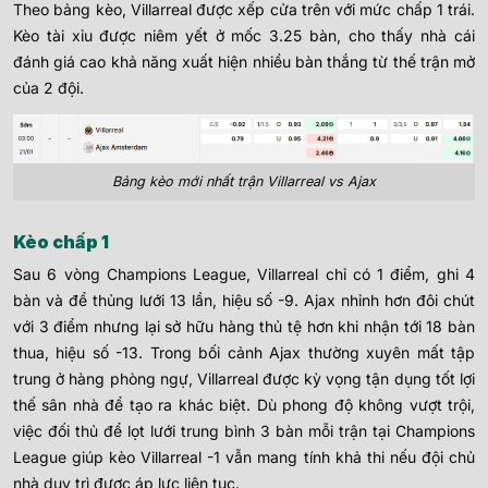
Theo bảng kèo, Villarreal được xếp cửa trên với mức chấp 1 trái.
Kèo tài xỉu được niêm yết ở mốc 3.25 bàn, cho thấy nhà cái
đánh giá cao khả năng xuất hiện nhiều bàn thắng từ thế trận mở
của 2 đội.
Bảng kèo mới nhất trận Villarreal vs Ajax
Kèo chấp 1
Sau 6 vòng Champions League, Villarreal chỉ có 1 điểm, ghi 4
bàn và để thủng lưới 13 lần, hiệu số -9. Ajax nhỉnh hơn đôi chút
với 3 điểm nhưng lại sở hữu hàng thủ tệ hơn khi nhận tới 18 bàn
thua, hiệu số -13. Trong bối cảnh Ajax thường xuyên mất tập
trung ở hàng phòng ngự, Villarreal được kỳ vọng tận dụng tốt lợi
thế sân nhà để tạo ra khác biệt. Dù phong độ không vượt trội,
việc đối thủ để lọt lưới trung bình 3 bàn mỗi trận tại Champions
League giúp kèo Villarreal -1 vẫn mang tính khả thi nếu đội chủ
nhà duy trì được áp lực liên tục.