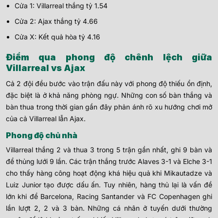
Cửa 1: Villarreal thắng tỷ 1.54
Cửa 2: Ajax thắng tỷ 4.66
Cửa X: Kết quả hòa tỷ 4.16
Điểm qua phong độ chênh lệch giữa
Villarreal vs Ajax
Cả 2 đội đều bước vào trận đấu này với phong độ thiếu ổn định,
đặc biệt là ở khả năng phòng ngự. Những con số bàn thắng và
bàn thua trong thời gian gần đây phản ánh rõ xu hướng chơi mở
của cả Villarreal lẫn Ajax.
Phong độ chủ nhà
Villarreal thắng 2 và thua 3 trong 5 trận gần nhất, ghi 9 bàn và
để thủng lưới 9 lần. Các trận thắng trước Alaves 3-1 và Elche 3-1
cho thấy hàng công hoạt động khá hiệu quả khi Mikautadze và
Luiz Junior tạo được dấu ấn. Tuy nhiên, hàng thủ lại là vấn đề
lớn khi để Barcelona, Racing Santander và FC Copenhagen ghi
lần lượt 2, 2 và 3 bàn. Những cá nhân ở tuyến dưới thường