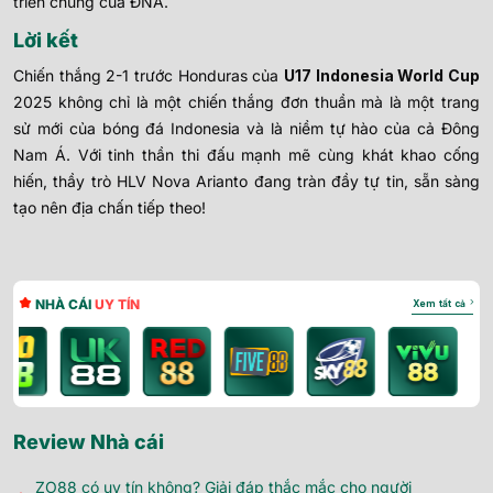
triển chung của ĐNA.
Lời kết
Chiến thắng 2-1 trước Honduras của
U17 Indonesia World Cup
2025 không chỉ là một chiến thắng đơn thuần mà là một trang
sử mới của bóng đá Indonesia và là niềm tự hào của cả Đông
Nam Á. Với tinh thần thi đấu mạnh mẽ cùng khát khao cống
hiến, thầy trò HLV Nova Arianto đang tràn đầy tự tin, sẵn sàng
tạo nên địa chấn tiếp theo!
NHÀ CÁI
UY TÍN
Xem tất cả
Review Nhà cái
ZO88 có uy tín không? Giải đáp thắc mắc cho người