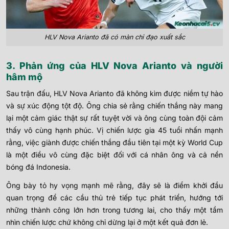
HLV Nova Arianto đã có màn chỉ đạo xuất sắc
3. Phản ứng của HLV Nova Arianto và người
hâm mộ
Sau trận đấu, HLV Nova Arianto đã không kìm được niềm tự hào
và sự xúc động tột độ. Ông chia sẻ rằng chiến thắng này mang
lại một cảm giác thật sự rất tuyệt vời và ông cùng toàn đội cảm
thấy vô cùng hạnh phúc. Vị chiến lược gia 45 tuổi nhấn mạnh
rằng, việc giành được chiến thắng đầu tiên tại một kỳ World Cup
là một điều vô cùng đặc biệt đối với cá nhân ông và cả nền
bóng đá Indonesia.
Ông bày tỏ hy vọng mạnh mẽ rằng, đây sẽ là điểm khởi đầu
quan trọng để các cầu thủ trẻ tiếp tục phát triển, hướng tới
những thành công lớn hơn trong tương lai, cho thấy một tầm
nhìn chiến lược chứ không chỉ dừng lại ở một kết quả đơn lẻ.