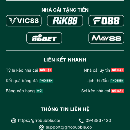
NHÀ CÁI TẶNG TIỀN
LIÊN KẾT NHANH
Tỷ lệ kèo nhà cái
Nhà cái uy tín
Kết quả bóng đá
Lịch thi đấu
Bảng xếp hạng
Soi kèo nhà cái
THÔNG TIN LIÊN HỆ
https://grrobubble.co/
0943837420
support@grrobubble.co