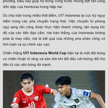
phương. Điều này giúp họ đứng vững trước những đợt tấn công
dồn dập của Honduras trong hiệp hai.
Dù chịu trận trong nhiều thời điểm, U17 Indonesia lại cực kỳ nguy
hiểm trong các pha chuyển trạng thái. Việc chuyển từ phòng
ngự sang tấn công được thực hiện nhanh chóng, tận dụng tốc
độ của các tiền đạo cắm. Hai bàn thắng của Indonesia không
phải là may mắn, mà là kết quả của những pha phản công có
tính toán và sự chính xác cao.
Chiến thắng
U17 Indonesia World Cup
hiện tại là một đội bóng
có chiến thuật rõ ràng và bản lĩnh khi đối đầu với những đối thủ
đến từ các nền bóng đá mạnh.