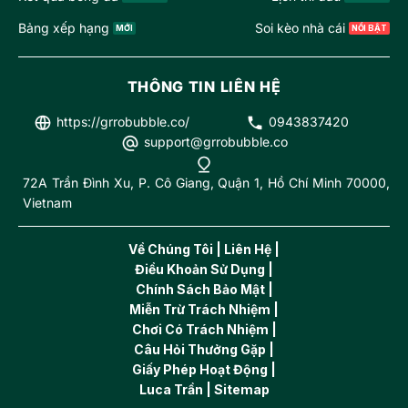
Bảng xếp hạng
Soi kèo nhà cái
THÔNG TIN LIÊN HỆ
https://grrobubble.co/
0943837420
support@grrobubble.co
72A Trần Đình Xu, P. Cô Giang, Quận 1, Hồ Chí Minh 70000,
Vietnam
Về Chúng Tôi
|
Liên Hệ
|
Điều Khoản Sử Dụng
|
Chính Sách Bảo Mật |
Miễn Trừ Trách Nhiệm
|
Chơi Có Trách Nhiệm
|
Câu Hỏi Thưởng Gặp
|
G
iấy Phép Hoạt Động
|
Luca Trần
|
Sitemap