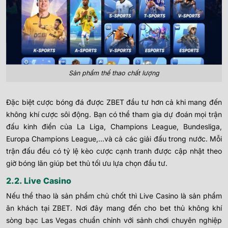
Sản phẩm thể thao chất lượng
Đặc biệt cược bóng đá được ZBET đầu tư hơn cả khi mang đến
không khí cược sôi động. Bạn có thể tham gia dự đoán mọi trận
đấu kinh điển của La Liga, Champions League, Bundesliga,
Europa Champions League,…và cả các giải đấu trong nước. Mỗi
trận đấu đều có tỷ lệ kèo cược cạnh tranh được cập nhật theo
giờ bóng lăn giúp bet thủ tối ưu lựa chọn đầu tư.
2.2. Live Casino
Nếu thể thao là sản phẩm chủ chốt thì Live Casino là sản phẩm
ăn khách tại ZBET. Nơi đây mang đến cho bet thủ không khí
sòng bạc Las Vegas chuẩn chỉnh với sảnh chơi chuyên nghiệp