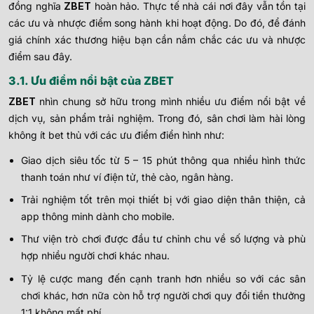
đồng nghĩa
ZBET
hoàn hảo. Thực tế nhà cái nơi đây vẫn tồn tại
các ưu và nhược điểm song hành khi hoạt động. Do đó, để đánh
giá chính xác thương hiệu bạn cần nắm chắc các ưu và nhược
điểm sau đây.
3.1. Ưu điểm nổi bật của ZBET
ZBET
nhìn chung sở hữu trong mình nhiều ưu điểm nổi bật về
dịch vụ, sản phẩm trải nghiệm. Trong đó, sân chơi làm hài lòng
không ít bet thủ với các ưu điểm điển hình như:
Giao dịch siêu tốc từ 5 – 15 phút thông qua nhiều hình thức
thanh toán như ví điện tử, thẻ cào, ngân hàng.
Trải nghiệm tốt trên mọi thiết bị với giao diện thân thiện, cả
app thông minh dành cho mobile.
Thư viện trò chơi được đầu tư chỉnh chu về số lượng và phù
hợp nhiều người chơi khác nhau.
Tỷ lệ cược mang đến cạnh tranh hơn nhiều so với các sân
chơi khác, hơn nữa còn hỗ trợ người chơi quy đổi tiền thưởng
1:1 không mất phí.