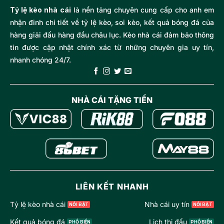
Tỷ lệ kèo nhà cái
là nền tảng chuyên cung cấp cho anh em
nhận đinh chi tiết về tỷ lệ kèo, soi kèo, kết quả bóng đá của
hàng giải đấu hàng đầu châu lục. Kèo nhà cái đảm bảo thông
tin được cập nhật chính xác từ những chuyên gia uy tín,
nhanh chóng 24/7.
NHÀ CÁI TẶNG TIỀN
LIÊN KẾT NHANH
Tỷ lệ kèo nhà cái
Nhà cái uy tín
Kết quả bóng đá
Lịch thi đấu