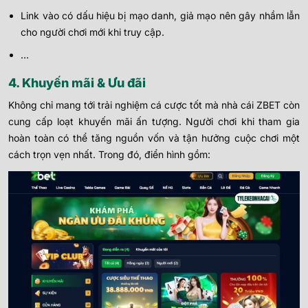
Link vào có dấu hiệu bị mạo danh, giả mạo nên gây nhầm lẫn
cho người chơi mới khi truy cập.
…
4. Khuyến mãi & Ưu đãi
Không chỉ mang tới trải nghiệm cá cược tốt mà nhà cái ZBET còn
cung cấp loạt khuyến mãi ấn tượng. Người chơi khi tham gia
hoàn toàn có thể tăng nguồn vốn và tận hưởng cuộc chơi một
cách trọn vẹn nhất. Trong đó, điển hình gồm: